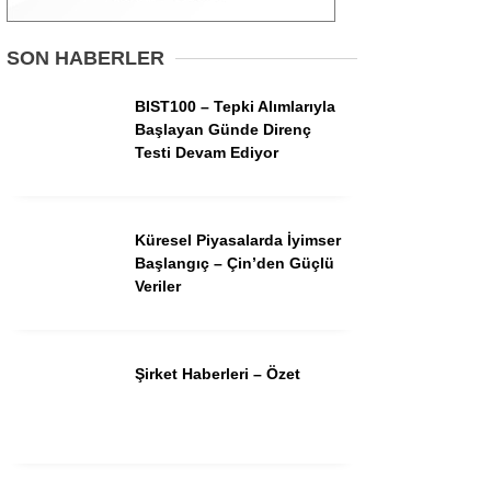
Gündem
SON HABERLER
Ekonomi
BIST100 – Tepki Alımlarıyla
Başlayan Günde Direnç
Borsa
Testi Devam Ediyor
Teknoloji
Spor
Küresel Piyasalarda İyimser
Başlangıç – Çin’den Güçlü
Magazin
Veriler
Otomobil
Kripto
Şirket Haberleri – Özet