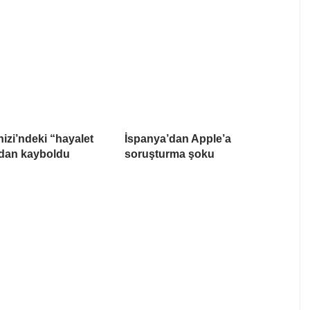
izi’ndeki “hayalet
İspanya’dan Apple’a
adan kayboldu
soruşturma şoku