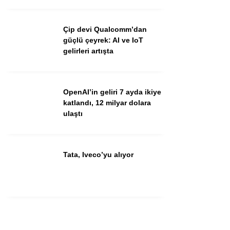
Youtube
Çip devi Qualcomm’dan
güçlü çeyrek: AI ve IoT
gelirleri artışta
OpenAI’in geliri 7 ayda ikiye
katlandı, 12 milyar dolara
ulaştı
Tata, Iveco’yu alıyor