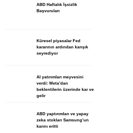
ABD Haftalık İşsizlik
Başvuruları
Küresel piyasalar Fed
kararının ardından karışık
seyrediyor
WhatsApp İhbar Hattı
AI yatırımları meyvesini
verdi: Meta’dan
beklentilerin üzerinde kar ve
gelir
Facebook
ABD yaptırımları ve yapay
zeka stokları Samsung’un
Instagram
karını eritti