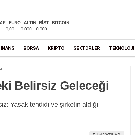
AR
EURO
ALTIN
BİST
BITCOIN
0,00
0,000
0,000
FINANS
BORSA
KRIPTO
SEKTÖRLER
TEKNOLOJI
ği
i Belirsiz Geleceği
z: Yasak tehdidi ve şirketin aldığı
.