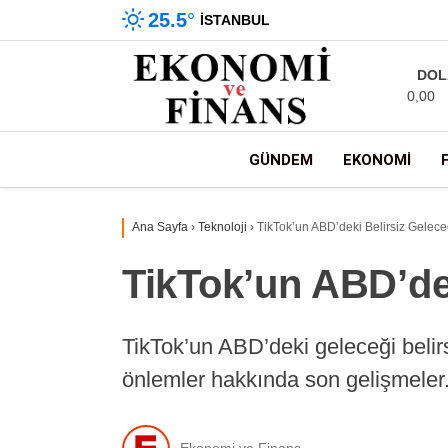
25.5
°
İSTANBUL
DOL
0,00
GÜNDEM
EKONOMI
Ana Sayfa
›
Teknoloji
›
TikTok’un ABD’deki Belirsiz Gelece
TikTok’un ABD’dek
TikTok’un ABD’deki geleceği belirsi
önlemler hakkında son gelişmeler