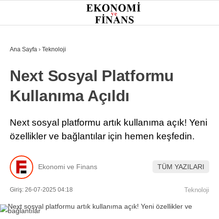
27.1
°
İSTANBUL
Ana Sayfa
›
Teknoloji
Next Sosyal Platformu
GÜNDEM
Kullanıma Açıldı
EKONOMI
FINANS
Next sosyal platformu artık kullanıma açık! Yeni
özellikler ve bağlantılar için hemen keşfedin.
BORSA
KRIPTO
Ekonomi ve Finans
TÜM YAZILARI
SEKTÖRLER
Giriş: 26-07-2025 04:18
Teknoloji
TEKNOLOJI
OTOMOBIL