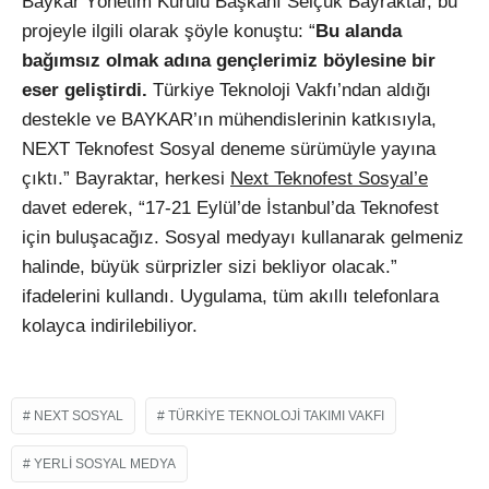
Baykar Yönetim Kurulu Başkanı Selçuk Bayraktar, bu
projeyle ilgili olarak şöyle konuştu: “
Bu alanda
bağımsız olmak adına gençlerimiz böylesine bir
eser geliştirdi.
Türkiye Teknoloji Vakfı’ndan aldığı
destekle ve BAYKAR’ın mühendislerinin katkısıyla,
NEXT Teknofest Sosyal deneme sürümüyle yayına
çıktı.” Bayraktar, herkesi
Next Teknofest Sosyal’e
davet ederek, “17-21 Eylül’de İstanbul’da Teknofest
için buluşacağız. Sosyal medyayı kullanarak gelmeniz
halinde, büyük sürprizler sizi bekliyor olacak.”
ifadelerini kullandı. Uygulama, tüm akıllı telefonlara
kolayca indirilebiliyor.
NEXT SOSYAL
TÜRKIYE TEKNOLOJI TAKIMI VAKFI
YERLI SOSYAL MEDYA