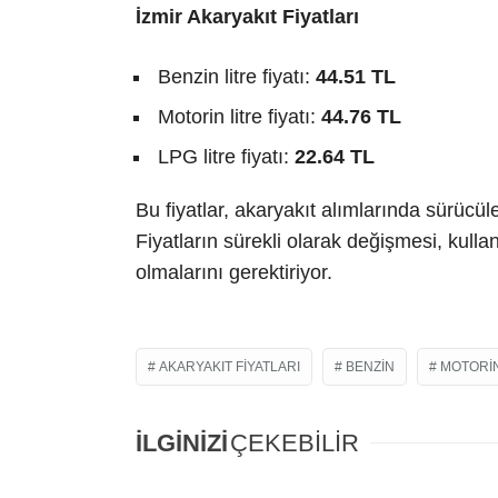
İzmir Akaryakıt Fiyatları
Benzin litre fiyatı:
44.51 TL
Motorin litre fiyatı:
44.76 TL
LPG litre fiyatı:
22.64 TL
Bu fiyatlar, akaryakıt alımlarında sürücül
Fiyatların sürekli olarak değişmesi, kullan
olmalarını gerektiriyor.
AKARYAKIT FIYATLARI
BENZIN
MOTORI
İLGİNİZİ
ÇEKEBİLİR