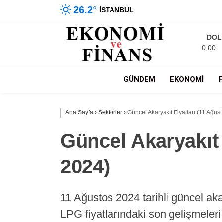
26.2
°
İSTANBUL
DOL
0,00
GÜNDEM
EKONOMI
Ana Sayfa
›
Sektörler
›
Güncel Akaryakıt Fiyatları (11 Ağus
Güncel Akaryakıt 
2024)
11 Ağustos 2024 tarihli güncel akar
LPG fiyatlarındaki son gelişmeleri 