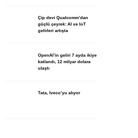
Youtube
Çip devi Qualcomm’dan
güçlü çeyrek: AI ve IoT
gelirleri artışta
OpenAI’in geliri 7 ayda ikiye
katlandı, 12 milyar dolara
ulaştı
Tata, Iveco’yu alıyor