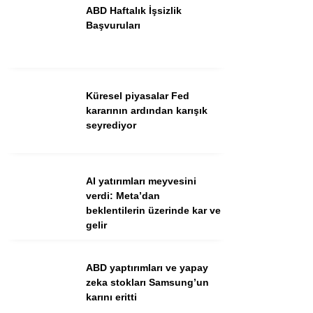
ABD Haftalık İşsizlik
Başvuruları
Küresel piyasalar Fed
kararının ardından karışık
seyrediyor
WhatsApp İhbar Hattı
AI yatırımları meyvesini
verdi: Meta’dan
beklentilerin üzerinde kar ve
gelir
Facebook
ABD yaptırımları ve yapay
zeka stokları Samsung’un
Instagram
karını eritti