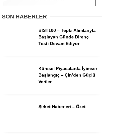
Gündem
SON HABERLER
Ekonomi
BIST100 – Tepki Alımlarıyla
Başlayan Günde Direnç
Borsa
Testi Devam Ediyor
Teknoloji
Spor
Küresel Piyasalarda İyimser
Başlangıç – Çin’den Güçlü
Magazin
Veriler
Otomobil
Kripto
Şirket Haberleri – Özet