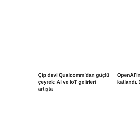
Çip devi Qualcomm’dan güçlü
OpenAI’in 
çeyrek: AI ve IoT gelirleri
katlandı, 
artışta