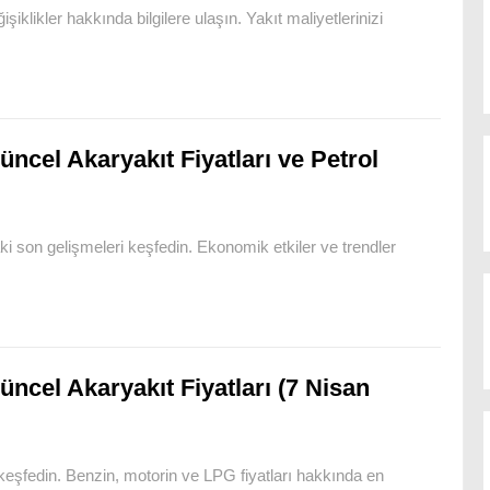
şiklikler hakkında bilgilere ulaşın. Yakıt maliyetlerinizi
üncel Akaryakıt Fiyatları ve Petrol
ki son gelişmeleri keşfedin. Ekonomik etkiler ve trendler
üncel Akaryakıt Fiyatları (7 Nisan
ı keşfedin. Benzin, motorin ve LPG fiyatları hakkında en