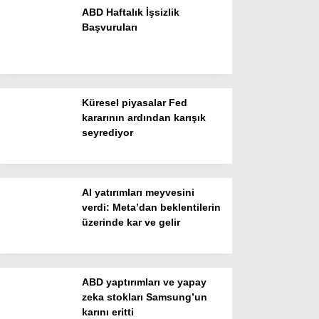
ABD Haftalık İşsizlik
Başvuruları
Küresel piyasalar Fed
kararının ardından karışık
seyrediyor
WhatsApp İhbar Hattı
AI yatırımları meyvesini
verdi: Meta’dan beklentilerin
Facebook
üzerinde kar ve gelir
Instagram
Youtube
ABD yaptırımları ve yapay
zeka stokları Samsung’un
karını eritti