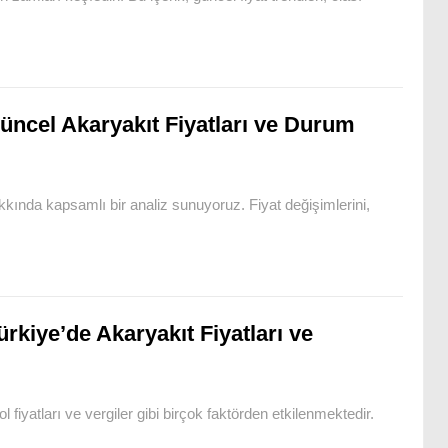
üncel Akaryakıt Fiyatları ve Durum
kında kapsamlı bir analiz sunuyoruz. Fiyat değişimlerini,
ürkiye’de Akaryakıt Fiyatları ve
ol fiyatları ve vergiler gibi birçok faktörden etkilenmektedir.