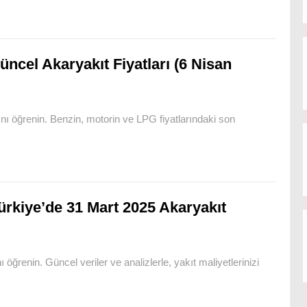
üncel Akaryakıt Fiyatları (6 Nisan
rını öğrenin. Benzin, motorin ve LPG fiyatlarındaki son
ürkiye’de 31 Mart 2025 Akaryakıt
 öğrenin. Güncel veriler ve analizlerle, yakıt maliyetlerinizi