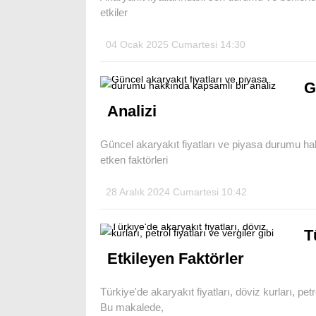
etkiler
04 Ocak 2025 Cumartesi 14:30
G
Analizi
Güncel akaryakıt fiyatları ve piyasa durumu hak
etken faktörleri
28 Aralık 2024 Cumartesi 10:42
T
Etkileyen Faktörler
Türkiye'de akaryakıt fiyatları, döviz kurları, petr
Bu makalede,