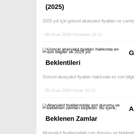
(2025)
2025 yılı için güncel akaryakıt fiyatları ve zaml
06 Ocak 2025 Pazartesi 10:12
G
Beklentileri
Güncel akaryakıt fiyatları hakkında en son bilgile
05 Ocak 2025 Pazar 10:12
A
Beklenen Zamlar
Akaryakıt fiyatlarındaki son durumu ve beklenen 