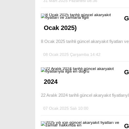
31 Mart 2025 Pazartesi 08:36
G
Ocak 2025)
8 Ocak 2025 tarihli güncel akaryakıt fiyatları ve
08 Ocak 2025 Çarşamba 14:42
G
2024
22 Aralık 2024 tarihli güncel akaryakıt fiyatlarıyla
07 Ocak 2025 Salı 10:00
G