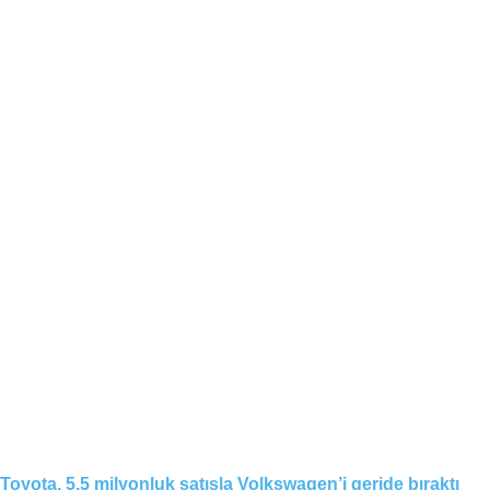
Toyota, 5,5 milyonluk satışla Volkswagen’i geride bıraktı