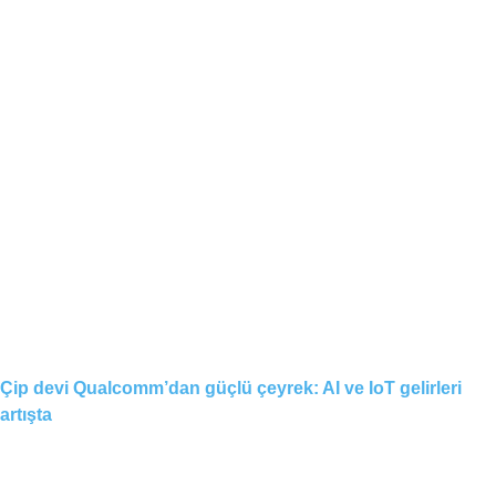
Çip devi Qualcomm’dan güçlü çeyrek: AI ve IoT gelirleri
artışta