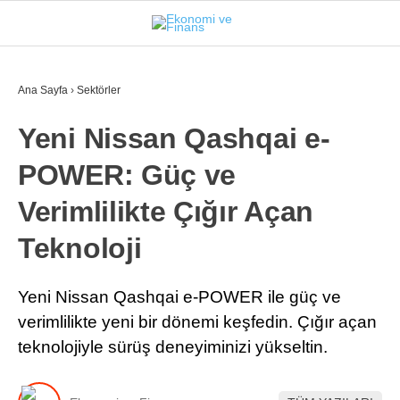
25
°
İSTANBUL
Ana Sayfa
›
Sektörler
Yeni Nissan Qashqai e-
GÜNDEM
POWER: Güç ve
EKONOMI
Verimlilikte Çığır Açan
FINANS
Teknoloji
BORSA
KRIPTO
Yeni Nissan Qashqai e-POWER ile güç ve
verimlilikte yeni bir dönemi keşfedin. Çığır açan
SEKTÖRLER
teknolojiyle sürüş deneyiminizi yükseltin.
TEKNOLOJI
OTOMOBIL