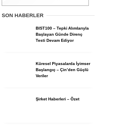
Gündem
SON HABERLER
Ekonomi
BIST100 – Tepki Alımlarıyla
Başlayan Günde Direnç
Borsa
Testi Devam Ediyor
Teknoloji
Spor
Küresel Piyasalarda İyimser
Başlangıç – Çin’den Güçlü
Magazin
Veriler
Otomobil
Kripto
Şirket Haberleri – Özet