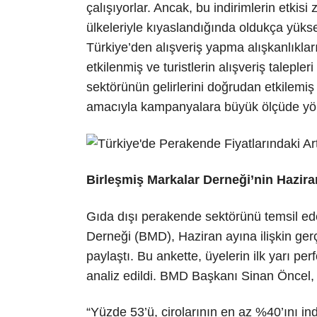
çalışıyorlar. Ancak, bu indirimlerin etkis
ülkeleriyle kıyaslandığında oldukça yüksek
Türkiye’den alışveriş yapma alışkanlıklar
etkilenmiş ve turistlerin alışveriş talepl
sektörünün gelirlerini doğrudan etkilemiş v
amacıyla kampanyalara büyük ölçüde yö
Birleşmiş Markalar Derneği’nin Hazira
Gıda dışı perakende sektörünü temsil ed
Derneği (BMD), Haziran ayına ilişkin ger
paylaştı. Bu ankette, üyelerin ilk yarı perf
analiz edildi. BMD Başkanı Sinan Öncel,
“Yüzde 53’ü, cirolarının en az %40’ını indi