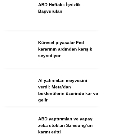
ABD Haftalık İşsizlik
Başvuruları
Küresel piyasalar Fed
kararının ardından karışık
seyrediyor
WhatsApp İhbar Hattı
AI yatırımları meyvesini
verdi: Meta’dan
beklentilerin üzerinde kar ve
Facebook
gelir
Instagram
Youtube
ABD yaptırımları ve yapay
zeka stokları Samsung’un
karını eritti