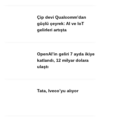
Çip devi Qualcomm’dan
güçlü çeyrek: AI ve IoT
gelirleri artışta
OpenAI’in geliri 7 ayda ikiye
katlandı, 12 milyar dolara
ulaştı
Tata, Iveco’yu alıyor