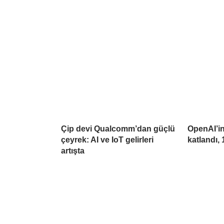
Çip devi Qualcomm’dan güçlü
OpenAI’in 
çeyrek: AI ve IoT gelirleri
katlandı, 
artışta