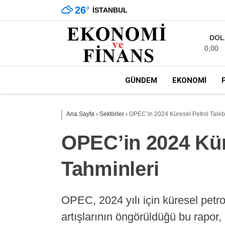
26
°
İSTANBUL
DOL
0,00
GÜNDEM
EKONOMI
Ana Sayfa
›
Sektörler
›
OPEC’in 2024 Küresel Petrol Taleb
OPEC’in 2024 Küre
Tahminleri
OPEC, 2024 yılı için küresel petrol
artışlarının öngörüldüğü bu rapor,