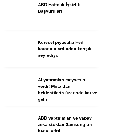
ABD Haftalık İşsizlik
Başvuruları
Küresel piyasalar Fed
kararının ardından karışık
seyrediyor
WhatsApp İhbar Hattı
AI yatırımları meyvesini
verdi: Meta’dan
beklentilerin üzerinde kar ve
gelir
Facebook
ABD yaptırımları ve yapay
zeka stokları Samsung’un
Instagram
karını eritti