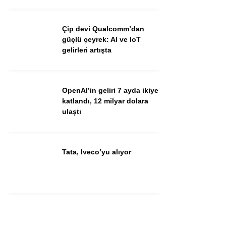
Youtube
Çip devi Qualcomm’dan
güçlü çeyrek: AI ve IoT
gelirleri artışta
OpenAI’in geliri 7 ayda ikiye
katlandı, 12 milyar dolara
ulaştı
Tata, Iveco’yu alıyor