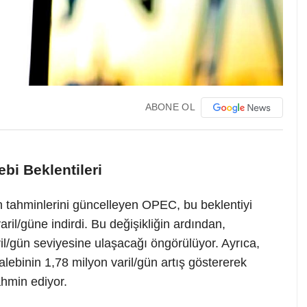
ABONE OL
bi Beklentileri
şkin tahminlerini güncelleyen OPEC, bu beklentiyi
ril/güne indirdi. Bu değişikliğin ardından,
ril/gün seviyesine ulaşacağı öngörülüyor. Ayrıca,
talebinin 1,78 milyon varil/gün artış göstererek
ahmin ediyor.