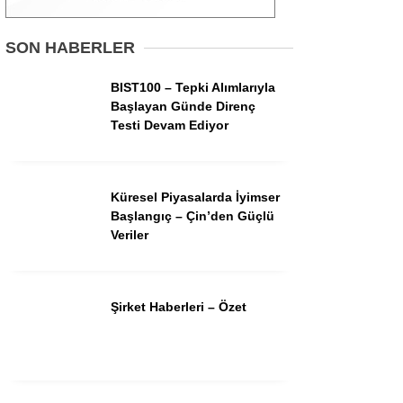
Gündem
SON HABERLER
Ekonomi
BIST100 – Tepki Alımlarıyla
Başlayan Günde Direnç
Borsa
Testi Devam Ediyor
Teknoloji
Spor
Küresel Piyasalarda İyimser
Başlangıç – Çin’den Güçlü
Magazin
Veriler
Otomobil
Kripto
Şirket Haberleri – Özet