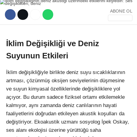
ABONE OL
İklim Değişikliği ve Deniz
WhatsApp İhbar Hattı
Suyunun Etkileri
İklim değişikliğiyle birlikte deniz suyu sıcaklıklarının
artması, çözünmüş oksijen seviyelerinin düşmesine
Facebook
ve suyun kimyasal özelliklerinde değişikliklere yol
açıyor. Bu durum sadece fiziksel ortamı etkilemekle
kalmıyor, aynı zamanda deniz canlılarının hayati
Instagram
faaliyetlerini doğrudan etkileyen akustik koşulları da
değiştiriyor. Ekoakustik uzmanı sosyolog İpek Oskay,
Youtube
ses alanı ekolojisi üzerine yürüttüğü saha