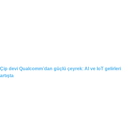
Çip devi Qualcomm’dan güçlü çeyrek: AI ve IoT gelirleri
artışta