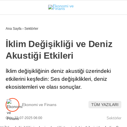
25.6
°
İSTANBUL
Ana Sayfa
›
Sektörler
İklim Değişikliği ve Deniz
GÜNDEM
Akustiği Etkileri
EKONOMI
FINANS
İklim değişikliğinin deniz akustiği üzerindeki
etkilerini keşfedin: Ses değişiklikleri, deniz
BORSA
ekosistemleri ve olası sonuçlar.
KRIPTO
SEKTÖRLER
Ekonomi ve Finans
TÜM YAZILARI
TEKNOLOJI
Giriş: 22-07-2025 06:00
Sektörler
OTOMOBIL