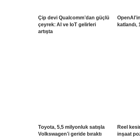
Çip devi Qualcomm’dan güçlü
OpenAI’in 
çeyrek: AI ve IoT gelirleri
katlandı, 
artışta
Toyota, 5,5 milyonluk satışla
Reel kesim
Volkswagen’i geride bıraktı
inşaat poz