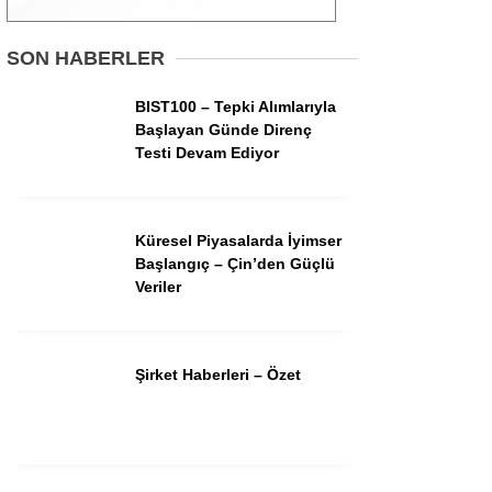
Gündem
SON HABERLER
Ekonomi
BIST100 – Tepki Alımlarıyla
Başlayan Günde Direnç
Borsa
Testi Devam Ediyor
Teknoloji
Spor
Küresel Piyasalarda İyimser
Başlangıç – Çin’den Güçlü
Magazin
Veriler
Otomobil
Kripto
Şirket Haberleri – Özet