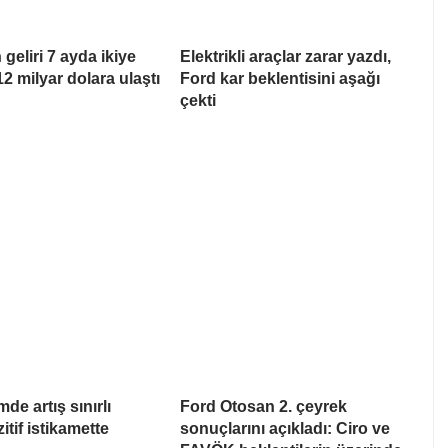
geliri 7 ayda ikiye
Elektrikli araçlar zarar yazdı,
12 milyar dolara ulaştı
Ford kar beklentisini aşağı
çekti
de artış sınırlı
Ford Otosan 2. çeyrek
itif istikamette
sonuçlarını açıkladı: Ciro ve