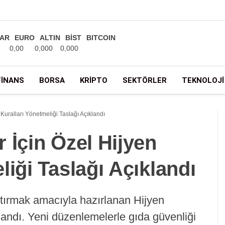
AR
EURO
ALTIN
BİST
BITCOIN
0,00
0,000
0,000
FINANS
BORSA
KRIPTO
SEKTÖRLER
TEKNOLOJI
Kuralları Yönetmeliği Taslağı Açıklandı
 İçin Özel Hijyen
liği Taslağı Açıklandı
rtırmak amacıyla hazırlanan Hijyen
landı. Yeni düzenlemelerle gıda güvenliği