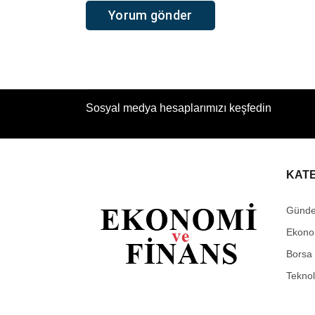
Sosyal medya hesaplarımızı keşfedin
KAT
Günd
Ekono
Borsa
Teknol