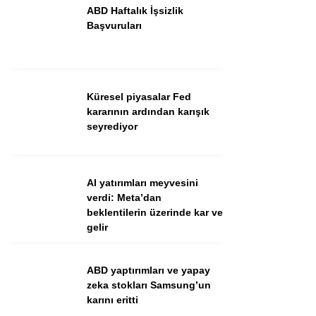
ABD Haftalık İşsizlik
Başvuruları
Küresel piyasalar Fed
kararının ardından karışık
seyrediyor
WhatsApp İhbar Hattı
AI yatırımları meyvesini
verdi: Meta’dan
beklentilerin üzerinde kar ve
gelir
Facebook
ABD yaptırımları ve yapay
zeka stokları Samsung’un
Instagram
karını eritti