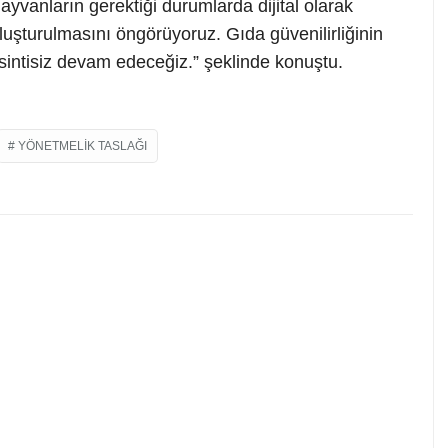
hayvanların gerektiği durumlarda dijital olarak
 oluşturulmasını öngörüyoruz. Gıda güvenilirliğinin
intisiz devam edeceğiz.” şeklinde konuştu.
YÖNETMELIK TASLAĞI