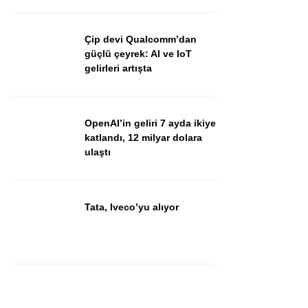
Youtube
Çip devi Qualcomm’dan
güçlü çeyrek: AI ve IoT
gelirleri artışta
OpenAI’in geliri 7 ayda ikiye
katlandı, 12 milyar dolara
ulaştı
Tata, Iveco’yu alıyor