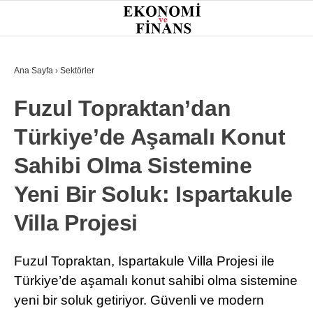
28.5
°
İSTANBUL
Ana Sayfa
›
Sektörler
Fuzul Topraktan’dan
GÜNDEM
Türkiye’de Aşamalı Konut
EKONOMI
Sahibi Olma Sistemine
FINANS
Yeni Bir Soluk: Ispartakule
BORSA
Villa Projesi
KRIPTO
SEKTÖRLER
Fuzul Topraktan, Ispartakule Villa Projesi ile
Türkiye’de aşamalı konut sahibi olma sistemine
TEKNOLOJI
yeni bir soluk getiriyor. Güvenli ve modern
OTOMOBIL