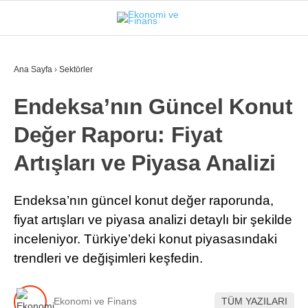
27
°
İSTANBUL
Ana Sayfa
›
Sektörler
Endeksa’nın Güncel Konut
GÜNDEM
Değer Raporu: Fiyat
EKONOMI
Artışları ve Piyasa Analizi
FINANS
BORSA
Endeksa’nın güncel konut değer raporunda,
fiyat artışları ve piyasa analizi detaylı bir şekilde
KRIPTO
inceleniyor. Türkiye’deki konut piyasasındaki
SEKTÖRLER
trendleri ve değişimleri keşfedin.
TEKNOLOJI
Ekonomi ve Finans
TÜM YAZILARI
OTOMOBIL