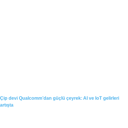
Çip devi Qualcomm’dan güçlü çeyrek: AI ve IoT gelirleri
artışta