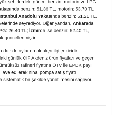
yük şehirlerdeki güncel benzin, motorin ve LPG
Yakası
nda benzin: 51.36 TL, motorin: 53.70 TL
İstanbul Anadolu Yakası
nda benzin: 51.21 TL,
yelerinde seyrediyor. Diğer yandan,
Ankara
da
LPG: 26.40 TL;
İzmir
de ise benzin: 52.40 TL,
k güncellenmiştir.
 dair detaylar da oldukça ilgi çekicidir.
aki günlük CIF Akdeniz ürün fiyatları ve geçerli
Gümrüksüz rafineri fiyatına ÖTV ile EPDK payı
lave edilerek nihai pompa satış fiyatı
ve sistematik bir şekilde yönetilmesini sağlıyor.