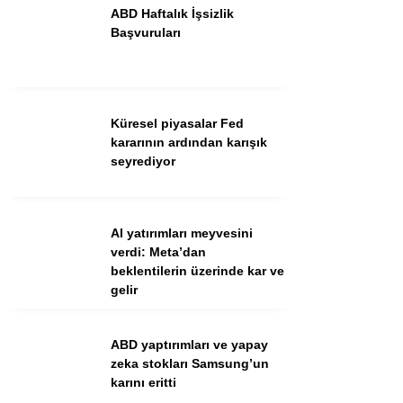
ABD Haftalık İşsizlik
Başvuruları
Küresel piyasalar Fed
kararının ardından karışık
seyrediyor
WhatsApp İhbar Hattı
AI yatırımları meyvesini
verdi: Meta’dan
beklentilerin üzerinde kar ve
Facebook
gelir
Instagram
Youtube
ABD yaptırımları ve yapay
zeka stokları Samsung’un
karını eritti