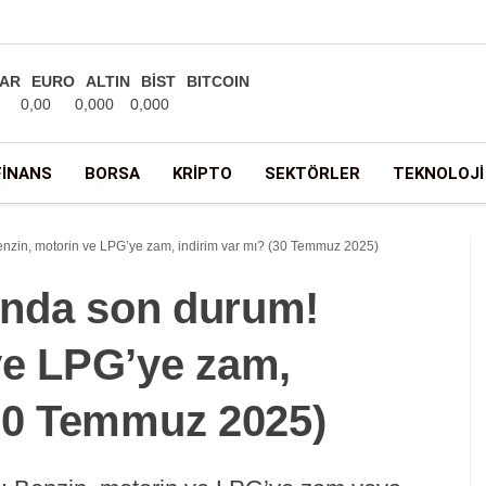
AR
EURO
ALTIN
BİST
BITCOIN
0,00
0,000
0,000
FINANS
BORSA
KRIPTO
SEKTÖRLER
TEKNOLOJI
Benzin, motorin ve LPG’ye zam, indirim var mı? (30 Temmuz 2025)
rında son durum!
ve LPG’ye zam,
(30 Temmuz 2025)