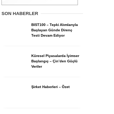
Gündem
SON HABERLER
Ekonomi
BIST100 – Tepki Alımlarıyla
Başlayan Günde Direnç
Borsa
Testi Devam Ediyor
Teknoloji
Spor
Küresel Piyasalarda İyimser
Başlangıç – Çin’den Güçlü
Magazin
Veriler
Otomobil
Kripto
Şirket Haberleri – Özet