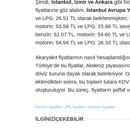
Şimdi,
İstanbul, İzmir ve Ankara
gibi bü
fiyatlarına göz atalım.
İstanbul Avrupa 
ve LPG: 26.51 TL olarak belirlenmişken;
motorin: 53.58 TL ve LPG: 25.88 TL sevi
benzin: 52.07 TL, motorin: 54.60 TL ve 
motorin: 54.94 TL ve LPG: 26.33 TL olara
Akaryakıt fiyatlarının nasıl hesaplandığına
Türkiye’de bu fiyatlar, Akdeniz piyasasınd
döviz kuruna dayalı olarak belirleniyor. 
eklendikten sonra, bu toplam tutara KDV i
oluşturuluyor. Bu süreç, fiyatların şeffaf 
benzin fiyatları
LPG fiyatları
motorin fiyatları
İLGİNİZİ
ÇEKEBİLİR