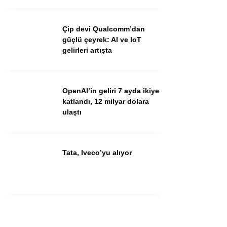
Çip devi Qualcomm’dan
güçlü çeyrek: AI ve IoT
gelirleri artışta
OpenAI’in geliri 7 ayda ikiye
katlandı, 12 milyar dolara
ulaştı
Tata, Iveco’yu alıyor