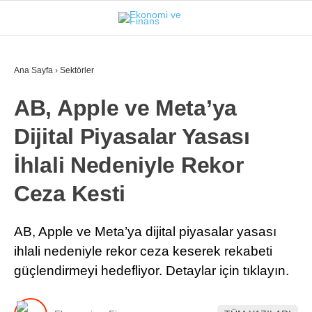
23.8
°
İSTANBUL
Ana Sayfa
›
Sektörler
AB, Apple ve Meta’ya
GÜNDEM
Dijital Piyasalar Yasası
EKONOMI
İhlali Nedeniyle Rekor
FINANS
Ceza Kesti
BORSA
KRIPTO
AB, Apple ve Meta’ya dijital piyasalar yasası
ihlali nedeniyle rekor ceza keserek rekabeti
SEKTÖRLER
güçlendirmeyi hedefliyor. Detaylar için tıklayın.
TEKNOLOJI
OTOMOBIL