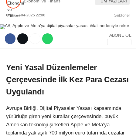
Ekonomi ve Finans
TÜM YAZILARI
Giriş: 23-04-2025 22:06
Sektörler
ABONE OL
WhatsApp İhbar Hattı
Yeni Yasal Düzenlemeler
Çerçevesinde İlk Kez Para Cezası
Facebook
Uygulandı
Instagram
Avrupa Birliği, Dijital Piyasalar Yasası kapsamında
yürürlüğe giren yeni kurallar çerçevesinde, büyük
Youtube
Amerikan teknoloji şirketleri Apple ve Meta’ya
toplamda yaklaşık 700 milyon euro tutarında cezalar