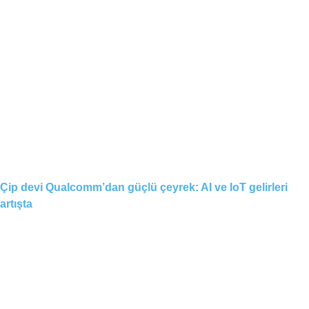
Çip devi Qualcomm’dan güçlü çeyrek: AI ve IoT gelirleri
artışta