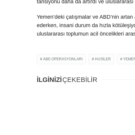
tansiyonu daha da artırdı ve uluslararası 
Yemen’deki çatışmalar ve ABD’nin artan ask
ederken, insani durum da hızla kötüleşiyor
uluslararası toplumun acil öncelikleri aras
ABD OPERASYONLARI
HUSILER
YEME
İLGİNİZİ
ÇEKEBİLİR