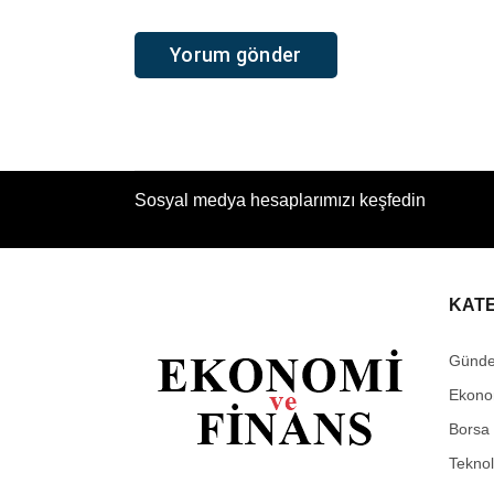
Sosyal medya hesaplarımızı keşfedin
KAT
Günd
Ekono
Borsa
Teknol