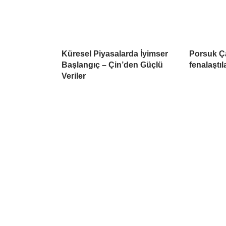
Küresel Piyasalarda İyimser
Porsuk Ç
Başlangıç – Çin’den Güçlü
fenalaştıl
Veriler