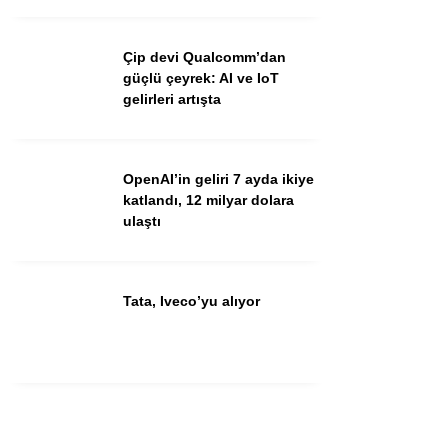
Youtube
Çip devi Qualcomm’dan
güçlü çeyrek: AI ve IoT
gelirleri artışta
OpenAI’in geliri 7 ayda ikiye
katlandı, 12 milyar dolara
ulaştı
Tata, Iveco’yu alıyor