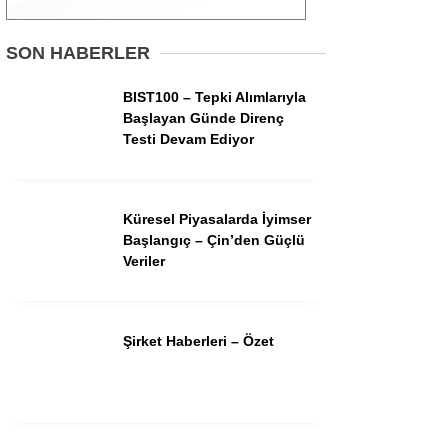
Gündem
SON HABERLER
Ekonomi
BIST100 – Tepki Alımlarıyla
Başlayan Günde Direnç
Borsa
Testi Devam Ediyor
Teknoloji
Spor
Küresel Piyasalarda İyimser
Başlangıç – Çin’den Güçlü
Magazin
Veriler
Otomobil
Kripto
Şirket Haberleri – Özet