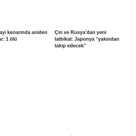
ayı kenarında aniden
Çin ve Rusya’dan yeni
ar: 1 ölü
tatbikat: Japonya “yakından
takip edecek”