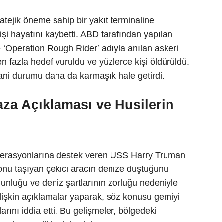
tejik öneme sahip bir yakıt terminaline
şi hayatını kaybetti. ABD tarafından yapılan
e ‘Operation Rough Rider’ adıyla anılan askeri
azla hedef vuruldu ve yüzlerce kişi öldürüldü.
ani durumu daha da karmaşık hale getirdi.
a Açıklaması ve Husilerin
rasyonlarına destek veren USS Harry Truman
onu taşıyan çekici aracın denize düştüğünü
unluğu ve deniz şartlarının zorluğu nedeniyle
a ilişkin açıklamalar yaparak, söz konusu gemiyi
arını iddia etti. Bu gelişmeler, bölgedeki