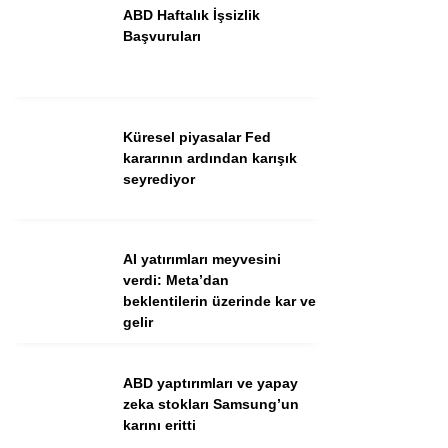
ABD Haftalık İşsizlik
Başvuruları
Küresel piyasalar Fed
kararının ardından karışık
seyrediyor
WhatsApp İhbar Hattı
AI yatırımları meyvesini
verdi: Meta’dan
beklentilerin üzerinde kar ve
gelir
Facebook
ABD yaptırımları ve yapay
zeka stokları Samsung’un
Instagram
karını eritti