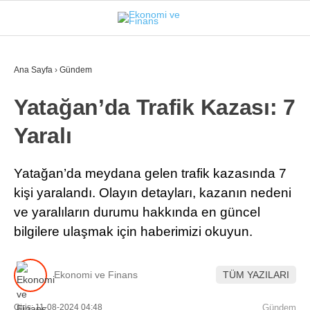
31
°
İSTANBUL
Ana Sayfa
›
Gündem
Yatağan’da Trafik Kazası: 7
GÜNDEM
Yaralı
EKONOMI
FINANS
Yatağan’da meydana gelen trafik kazasında 7
kişi yaralandı. Olayın detayları, kazanın nedeni
BORSA
ve yaralıların durumu hakkında en güncel
KRIPTO
bilgilere ulaşmak için haberimizi okuyun.
SEKTÖRLER
Ekonomi ve Finans
TÜM YAZILARI
TEKNOLOJI
Giriş: 11-08-2024 04:48
Gündem
OTOMOBIL