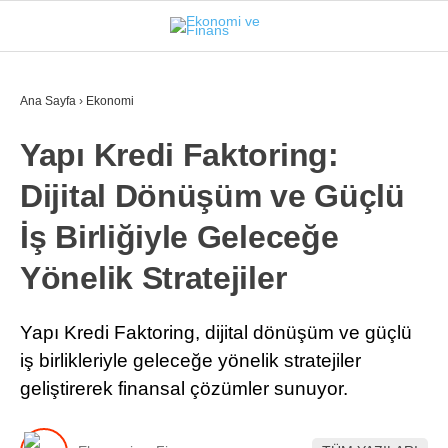
23.4
°
İSTANBUL
Ana Sayfa
›
Ekonomi
Yapı Kredi Faktoring:
GÜNDEM
Dijital Dönüşüm ve Güçlü
EKONOMI
İş Birliğiyle Geleceğe
FINANS
Yönelik Stratejiler
BORSA
KRIPTO
Yapı Kredi Faktoring, dijital dönüşüm ve güçlü
iş birlikleriyle geleceğe yönelik stratejiler
SEKTÖRLER
geliştirerek finansal çözümler sunuyor.
TEKNOLOJI
OTOMOBIL