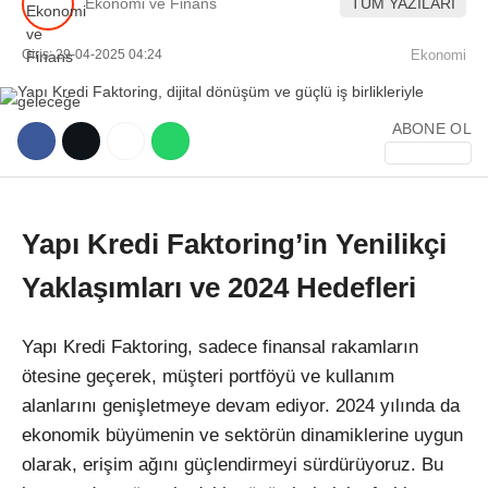
Ekonomi ve Finans
TÜM YAZILARI
Giriş: 29-04-2025 04:24
Ekonomi
ABONE OL
WhatsApp İhbar Hattı
Yapı Kredi Faktoring’in Yenilikçi
Yaklaşımları ve 2024 Hedefleri
Facebook
Yapı Kredi Faktoring, sadece finansal rakamların
ötesine geçerek, müşteri portföyü ve kullanım
Instagram
alanlarını genişletmeye devam ediyor. 2024 yılında da
ekonomik büyümenin ve sektörün dinamiklerine uygun
Youtube
olarak, erişim ağını güçlendirmeyi sürdürüyoruz. Bu