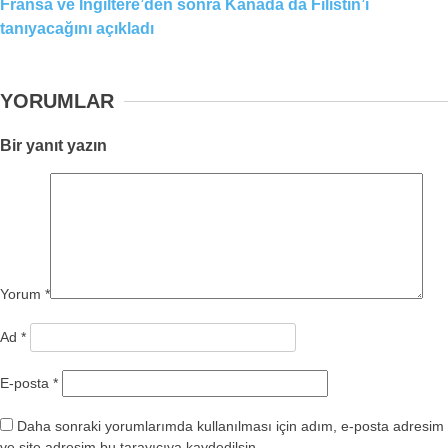
Fransa ve İngiltere’den sonra Kanada da Filistin’i
tanıyacağını açıkladı
YORUMLAR
Bir yanıt yazın
Yorum
*
Ad
*
E-posta
*
Daha sonraki yorumlarımda kullanılması için adım, e-posta adresim
ve site adresim bu tarayıcıya kaydedilsin.