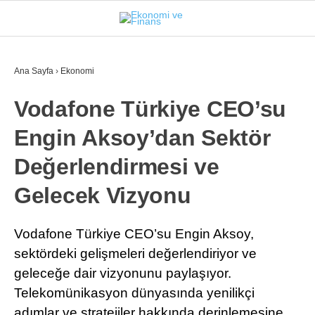
28.4
°
İSTANBUL
Ana Sayfa
›
Ekonomi
Vodafone Türkiye CEO’su
GÜNDEM
Engin Aksoy’dan Sektör
EKONOMI
Değerlendirmesi ve
FINANS
Gelecek Vizyonu
BORSA
KRIPTO
Vodafone Türkiye CEO’su Engin Aksoy,
sektördeki gelişmeleri değerlendiriyor ve
SEKTÖRLER
geleceğe dair vizyonunu paylaşıyor.
TEKNOLOJI
Telekomünikasyon dünyasında yenilikçi
adımlar ve stratejiler hakkında derinlemesine
OTOMOBIL