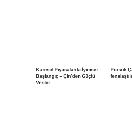
Küresel Piyasalarda İyimser
Porsuk Ç
Başlangıç – Çin’den Güçlü
fenalaştıl
Veriler