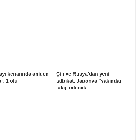
ayı kenarında aniden
Çin ve Rusya’dan yeni
ar: 1 ölü
tatbikat: Japonya “yakından
takip edecek”