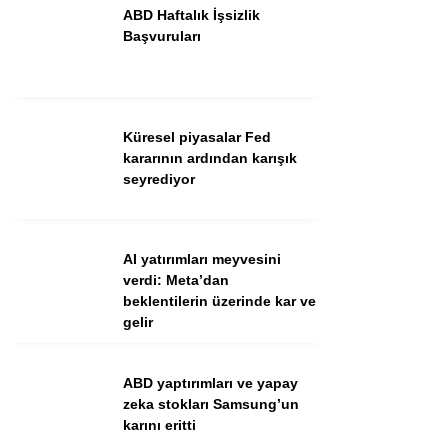
ABD Haftalık İşsizlik
Başvuruları
Küresel piyasalar Fed
kararının ardından karışık
seyrediyor
WhatsApp İhbar Hattı
AI yatırımları meyvesini
verdi: Meta’dan
beklentilerin üzerinde kar ve
gelir
Facebook
ABD yaptırımları ve yapay
zeka stokları Samsung’un
Instagram
karını eritti