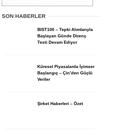
Gündem
SON HABERLER
Ekonomi
BIST100 – Tepki Alımlarıyla
Başlayan Günde Direnç
Borsa
Testi Devam Ediyor
Teknoloji
Spor
Küresel Piyasalarda İyimser
Başlangıç – Çin’den Güçlü
Magazin
Veriler
Otomobil
Kripto
Şirket Haberleri – Özet