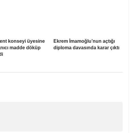
ent konseyi üyesine
Ekrem İmamoğlu’nun açtığı
Yanıcı madde döküp
diploma davasında karar çıktı
di