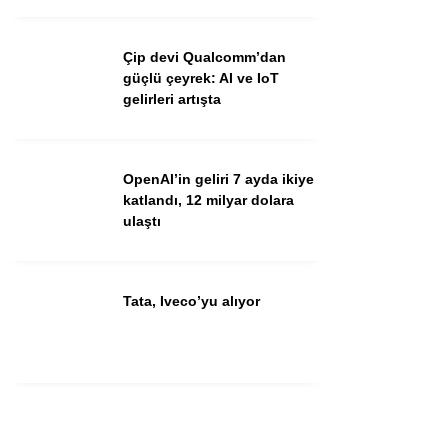
Youtube
Çip devi Qualcomm’dan
güçlü çeyrek: AI ve IoT
gelirleri artışta
OpenAI’in geliri 7 ayda ikiye
katlandı, 12 milyar dolara
ulaştı
Tata, Iveco’yu alıyor