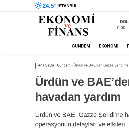
24.5
°
İSTANBUL
DOL
0,00
GÜNDEM
EKONOMI
Ana Sayfa
›
Gündem
›
Ürdün ve BAE’den Gazze Şeridi’ne
Ürdün ve BAE’den
havadan yardım
Ürdün ve BAE, Gazze Şeridi’ne ha
operasyonun detayları ve etkileri.