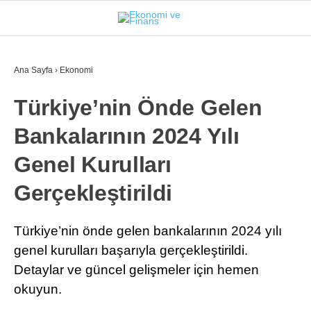
32.7
°
İSTANBUL
Ana Sayfa
›
Ekonomi
Türkiye’nin Önde Gelen
GÜNDEM
Bankalarının 2024 Yılı
EKONOMI
Genel Kurulları
FINANS
Gerçekleştirildi
BORSA
KRIPTO
Türkiye’nin önde gelen bankalarının 2024 yılı
genel kurulları başarıyla gerçekleştirildi.
SEKTÖRLER
Detaylar ve güncel gelişmeler için hemen
TEKNOLOJI
okuyun.
OTOMOBIL