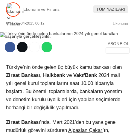
Ekonomi ve Finans
TÜM YAZILARI
Giriş: 26-04-2025 00:12
Ekonomi
ABONE OL
WhatsApp İhbar Hattı
Türkiye’nin önde gelen üç büyük kamu bankası olan
Ziraat Bankası
,
Halkbank
ve
VakıfBank
2024 mali
Facebook
yılı genel kurul toplantılarını saat 10.00 itibarıyla
başlattı. Bu önemli toplantılarda, bankaların yönetim
ve denetim kurulu üyelikleri için yapılan seçimlerde
Instagram
herhangi bir değişiklik yapılmadı.
Ziraat Bankası
’nda, Mart 2021’den bu yana genel
Youtube
müdürlük görevini sürdüren
Alpaslan Çakar
’ın,