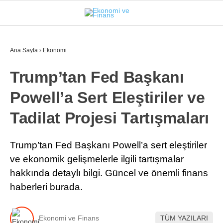
23.4
°
İSTANBUL
Ana Sayfa
›
Ekonomi
Trump’tan Fed Başkanı
GÜNDEM
Powell’a Sert Eleştiriler ve
EKONOMI
Tadilat Projesi Tartışmaları
FINANS
BORSA
Trump’tan Fed Başkanı Powell’a sert eleştiriler
ve ekonomik gelişmelerle ilgili tartışmalar
KRIPTO
hakkında detaylı bilgi. Güncel ve önemli finans
SEKTÖRLER
haberleri burada.
TEKNOLOJI
Ekonomi ve Finans
TÜM YAZILARI
OTOMOBIL