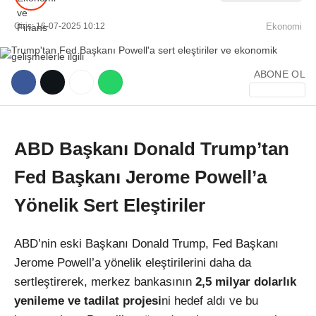
Giriş: 16-07-2025 10:12
Ekonomi
ABONE OL
WhatsApp İhbar Hattı
ABD Başkanı Donald Trump’tan
Fed Başkanı Jerome Powell’a
Facebook
Yönelik Sert Eleştiriler
ABD’nin eski Başkanı Donald Trump, Fed Başkanı
Instagram
Jerome Powell’a yönelik eleştirilerini daha da
sertleştirerek, merkez bankasının
2,5 milyar dolarlık
Youtube
yenileme ve tadilat projesi
ni hedef aldı ve bu