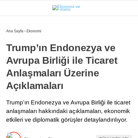
25.8
°
İSTANBUL
Ana Sayfa
›
Ekonomi
Trump’ın Endonezya ve
GÜNDEM
Avrupa Birliği ile Ticaret
EKONOMI
Anlaşmaları Üzerine
FINANS
Açıklamaları
BORSA
KRIPTO
Trump’ın Endonezya ve Avrupa Birliği ile ticaret
anlaşmaları hakkındaki açıklamaları, ekonomik
SEKTÖRLER
etkileri ve diplomatik görüşler detaylandırılıyor.
TEKNOLOJI
OTOMOBIL