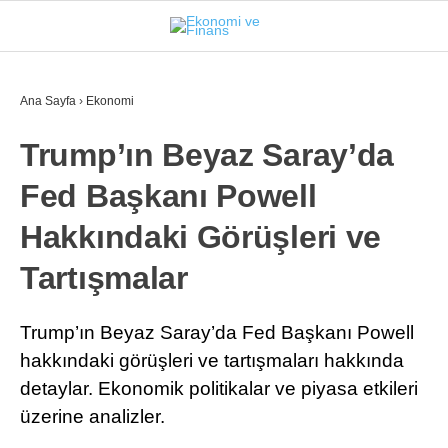
25.1
°
İSTANBUL
Ana Sayfa
›
Ekonomi
Trump’ın Beyaz Saray’da
GÜNDEM
Fed Başkanı Powell
EKONOMI
Hakkındaki Görüşleri ve
FINANS
Tartışmalar
BORSA
KRIPTO
Trump’ın Beyaz Saray’da Fed Başkanı Powell
hakkındaki görüşleri ve tartışmaları hakkında
SEKTÖRLER
detaylar. Ekonomik politikalar ve piyasa etkileri
TEKNOLOJI
üzerine analizler.
OTOMOBIL