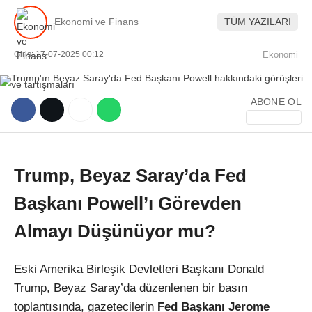
Ekonomi ve Finans
TÜM YAZILARI
Giriş: 17-07-2025 00:12
Ekonomi
ABONE OL
WhatsApp İhbar Hattı
Trump, Beyaz Saray’da Fed
Facebook
Başkanı Powell’ı Görevden
Almayı Düşünüyor mu?
Instagram
Eski Amerika Birleşik Devletleri Başkanı Donald
Youtube
Trump, Beyaz Saray’da düzenlenen bir basın
toplantısında, gazetecilerin
Fed Başkanı Jerome