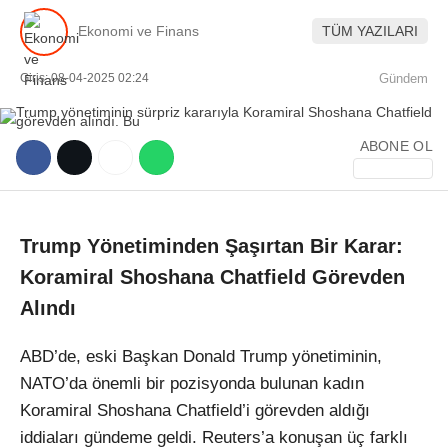
Ekonomi ve Finans
TÜM YAZILARI
Giriş: 08-04-2025 02:24
Gündem
ABONE OL
WhatsApp İhbar Hattı
Trump Yönetiminden Şaşırtan Bir Karar:
Facebook
Koramiral Shoshana Chatfield Görevden
Alındı
Instagram
ABD’de, eski Başkan Donald Trump yönetiminin,
NATO’da önemli bir pozisyonda bulunan kadın
Youtube
Koramiral Shoshana Chatfield’i görevden aldığı
iddiaları gündeme geldi. Reuters’a konuşan üç farklı