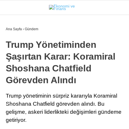
29.4
°
İSTANBUL
Ana Sayfa
›
Gündem
Trump Yönetiminden
GÜNDEM
Şaşırtan Karar: Koramiral
EKONOMI
Shoshana Chatfield
FINANS
Görevden Alındı
BORSA
KRIPTO
Trump yönetiminin sürpriz kararıyla Koramiral
Shoshana Chatfield görevden alındı. Bu
SEKTÖRLER
gelişme, askeri liderlikteki değişimleri gündeme
TEKNOLOJI
getiriyor.
OTOMOBIL