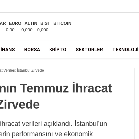
AR
EURO
ALTIN
BİST
BITCOIN
0,00
0,000
0,000
FINANS
BORSA
KRIPTO
SEKTÖRLER
TEKNOLOJI
 Verileri: İstanbul Zirvede
’nın Temmuz İhracat
 Zirvede
hracat verileri açıklandı. İstanbul’un
rlerin performansını ve ekonomik