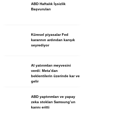
ABD Haftalık İşsizlik
Başvuruları
Küresel piyasalar Fed
kararının ardından karışık
seyrediyor
WhatsApp İhbar Hattı
AI yatırımları meyvesini
verdi: Meta’dan
beklentilerin üzerinde kar ve
Facebook
gelir
Instagram
Youtube
ABD yaptırımları ve yapay
zeka stokları Samsung’un
karını eritti