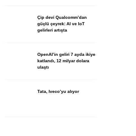
Çip devi Qualcomm’dan
güçlü çeyrek: AI ve IoT
gelirleri artışta
OpenAI’in geliri 7 ayda ikiye
katlandı, 12 milyar dolara
ulaştı
Tata, Iveco’yu alıyor