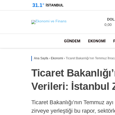
31.1
°
İSTANBUL
DOL
0,00
GÜNDEM
EKONOMI
Ana Sayfa
›
Ekonomi
›
Ticaret Bakanlığı’nın Temmuz İhracat
Ticaret Bakanlığı
Verileri: İstanbul
Ticaret Bakanlığı’nın Temmuz ayı i
zirveye yerleştiği bu rapor, sektö