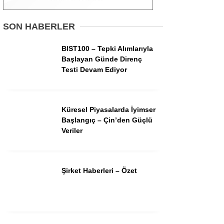
Gündem
SON HABERLER
Ekonomi
BIST100 – Tepki Alımlarıyla
Başlayan Günde Direnç
Borsa
Testi Devam Ediyor
Teknoloji
Spor
Küresel Piyasalarda İyimser
Başlangıç – Çin’den Güçlü
Magazin
Veriler
Otomobil
Kripto
Şirket Haberleri – Özet