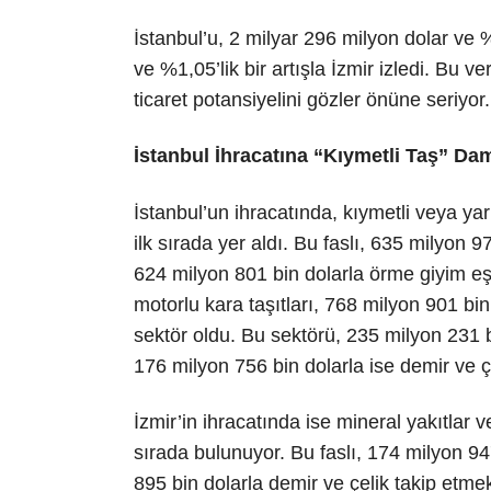
İstanbul’u, 2 milyar 296 milyon dolar ve 
ve %1,05’lik bir artışla İzmir izledi. Bu v
ticaret potansiyelini gözler önüne seriyor.
İstanbul İhracatına “Kıymetli Taş” Da
İstanbul’un ihracatında, kıymetli veya yarı
ilk sırada yer aldı. Bu faslı, 635 milyon 
624 milyon 801 bin dolarla örme giyim eşy
motorlu kara taşıtları, 768 milyon 901 bin 
sektör oldu. Bu sektörü, 235 milyon 231 b
176 milyon 756 bin dolarla ise demir ve çe
İzmir’in ihracatında ise mineral yakıtlar 
sırada bulunuyor. Bu faslı, 174 milyon 94
895 bin dolarla demir ve çelik takip etmek