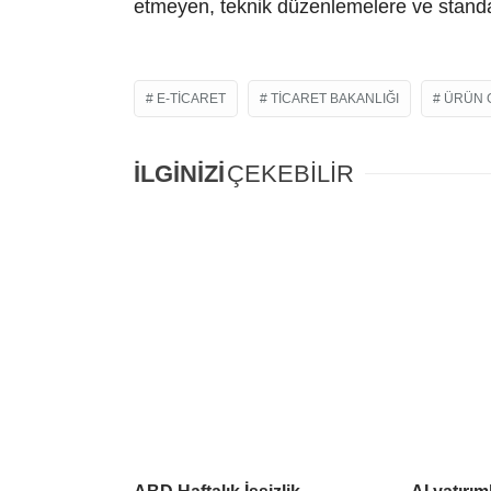
etmeyen, teknik düzenlemelere ve standar
E-TICARET
TICARET BAKANLIĞI
ÜRÜN 
İLGİNİZİ
ÇEKEBİLİR