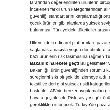
tarafından değerlendirilen ürünlerin birço
İncelenen farklı ürün kategorilerinden alı
güvenliği standartlarını karşılamadığı orta
çocuk ürünleri gibi alanlarda yüksek sev
bulunması, Türkiye’deki tüketiciler arasın
Ülkemizdeki e-ticaret platformları, pazar
sağlamak amacıyla yoğun denetimlere tabi
bazı ürünlerin risk taşımasına rağmen Tür
Bakanlık harekete geçti
Bu gelişmeler v
Bakanlığı, ürün güvenliğinden sorumlu kur
süreçlerini sıkı bir şekilde izlemeye aldı.
tekstil ve deri gibi yüksek riskli kategori
başlatıldı. AB’nin benzer uygulamaları gib
hayata geçirilecek. Risk seviyesi göz ön
gereklilikleri istenecek. Türkiye’de pazar