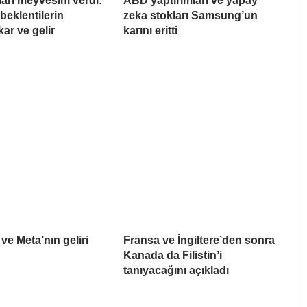
ları meyvesini verdi:
ABD yaptırımları ve yapay
beklentilerin
zeka stokları Samsung’un
ar ve gelir
karını eritti
ve Meta’nın geliri
Fransa ve İngiltere’den sonra
Kanada da Filistin’i
tanıyacağını açıkladı