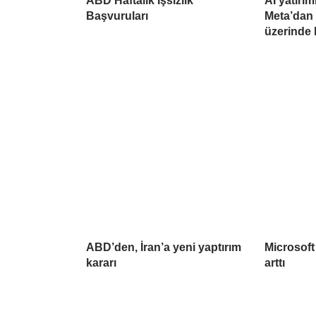
ABD Haftalık İşsizlik
AI yatırım
Başvuruları
Meta’dan 
üzerinde k
ABD’den, İran’a yeni yaptırım
Microsoft 
kararı
arttı