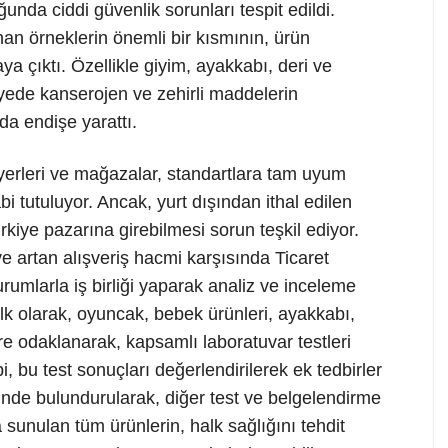
ğunda ciddi güvenlik sorunları tespit edildi.
nan örneklerin önemli bir kısmının, ürün
ya çıktı. Özellikle giyim, ayakkabı, deri ve
iyede kanserojen ve zehirli maddelerin
da endişe yarattı.
 yerleri ve mağazalar, standartlara tam uyum
 tutuluyor. Ancak, yurt dışından ithal edilen
kiye pazarına girebilmesi sorun teşkil ediyor.
e artan alışveriş hacmi karşısında Ticaret
umlarla iş birliği yaparak analiz ve inceleme
 İlk olarak, oyuncak, bebek ürünleri, ayakkabı,
lere odaklanarak, kapsamlı laboratuvar testleri
i, bu test sonuçları değerlendirilerek ek tedbirler
ünde bulundurularak, diğer test ve belgelendirme
a sunulan tüm ürünlerin, halk sağlığını tehdit