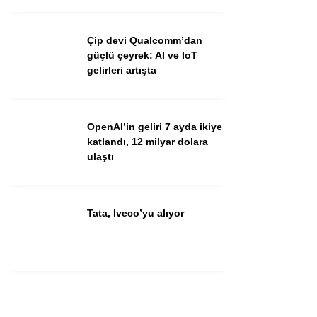
Youtube
Çip devi Qualcomm’dan
güçlü çeyrek: AI ve IoT
gelirleri artışta
OpenAI’in geliri 7 ayda ikiye
katlandı, 12 milyar dolara
ulaştı
Tata, Iveco’yu alıyor