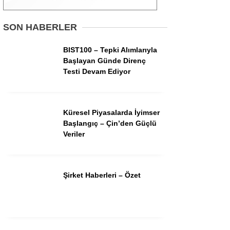
Gündem
SON HABERLER
Ekonomi
BIST100 – Tepki Alımlarıyla
Başlayan Günde Direnç
Borsa
Testi Devam Ediyor
Teknoloji
Spor
Küresel Piyasalarda İyimser
Başlangıç – Çin’den Güçlü
Magazin
Veriler
Otomobil
Kripto
Şirket Haberleri – Özet