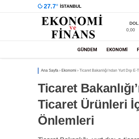
27.7
°
İSTANBUL
DOL
0,00
GÜNDEM
EKONOMI
Ana Sayfa
›
Ekonomi
›
Ticaret Bakanlığı’ndan Yurt Dışı E-T
Ticaret Bakanlığı’
Ticaret Ürünleri İ
Önlemleri