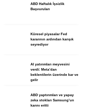
ABD Haftalık İşsizlik
Başvuruları
Küresel piyasalar Fed
kararının ardından karışık
seyrediyor
WhatsApp İhbar Hattı
AI yatırımları meyvesini
verdi: Meta’dan
beklentilerin üzerinde kar ve
gelir
Facebook
ABD yaptırımları ve yapay
zeka stokları Samsung’un
Instagram
karını eritti