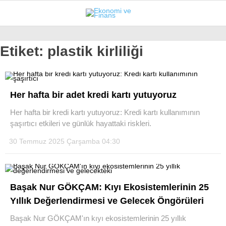
27.2
°
İSTANBUL
Etiket:
plastik kirliliği
GÜNDEM
Her hafta bir adet kredi kartı yutuyoruz
EKONOMI
Her hafta bir kredi kartı yutuyoruz: Kredi kartı kullanımının
şaşırtıcı etkileri ve günlük hayattaki riskleri.
FINANS
30 Temmuz 2025 Çarşamba 04:30
BORSA
KRIPTO
SEKTÖRLER
Başak Nur GÖKÇAM: Kıyı Ekosistemlerinin 25
Yıllık Değerlendirmesi ve Gelecek Öngörüleri
TEKNOLOJI
Başak Nur GÖKÇAM'ın kıyı ekosistemlerinin 25 yıllık
OTOMOBIL