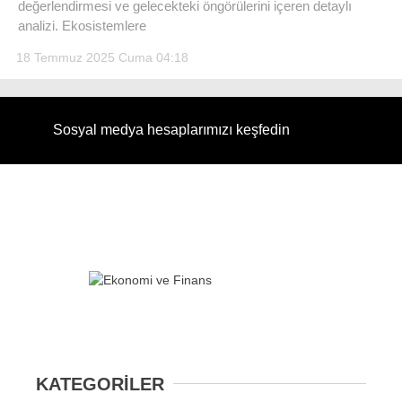
değerlendirmesi ve gelecekteki öngörülerini içeren detaylı
analizi. Ekosistemlere
18 Temmuz 2025 Cuma 04:18
Sosyal medya hesaplarımızı keşfedin
WhatsApp İhbar Hattı
Facebook
Instagram
Youtube
KATEGORİLER