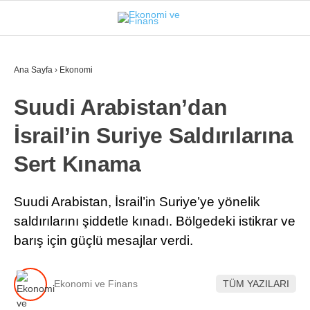
25.1
°
İSTANBUL
Ana Sayfa
›
Ekonomi
Suudi Arabistan’dan
GÜNDEM
İsrail’in Suriye Saldırılarına
EKONOMI
Sert Kınama
FINANS
BORSA
Suudi Arabistan, İsrail’in Suriye’ye yönelik
saldırılarını şiddetle kınadı. Bölgedeki istikrar ve
KRIPTO
barış için güçlü mesajlar verdi.
SEKTÖRLER
TEKNOLOJI
Ekonomi ve Finans
TÜM YAZILARI
OTOMOBIL