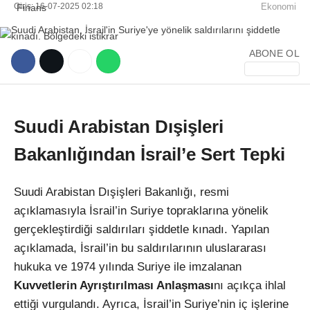
Giriş: 16-07-2025 02:18
Ekonomi
ABONE OL
WhatsApp İhbar Hattı
Suudi Arabistan Dışişleri
Bakanlığından İsrail’e Sert Tepki
Facebook
Suudi Arabistan Dışişleri Bakanlığı, resmi
açıklamasıyla İsrail’in Suriye topraklarına yönelik
gerçekleştirdiği saldırıları şiddetle kınadı. Yapılan
Instagram
açıklamada, İsrail’in bu saldırılarının uluslararası
hukuka ve 1974 yılında Suriye ile imzalanan
Youtube
Kuvvetlerin Ayrıştırılması Anlaşması
nı açıkça ihlal
ettiği vurgulandı. Ayrıca, İsrail’in Suriye’nin iç işlerine