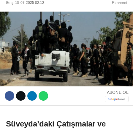
Giriş: 15-07-2025 02:12
Ekonomi
WhatsApp İhbar Hattı
Facebook
ABONE OL
Instagram
Youtube
Süveyda’daki Çatışmalar ve