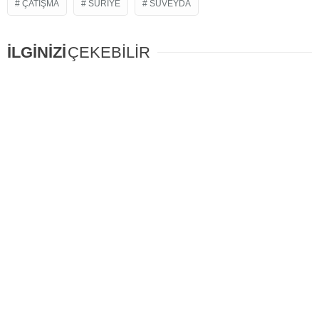
ÇATIŞMA
SURIYE
SÜVEYDA
İLGİNİZİ
ÇEKEBİLİR