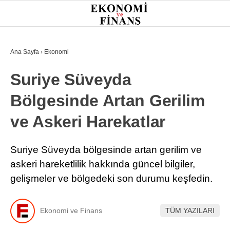
25.4
°
İSTANBUL
Ana Sayfa
›
Ekonomi
Suriye Süveyda
GÜNDEM
Bölgesinde Artan Gerilim
EKONOMI
ve Askeri Harekatlar
FINANS
BORSA
Suriye Süveyda bölgesinde artan gerilim ve
askeri hareketlilik hakkında güncel bilgiler,
KRIPTO
gelişmeler ve bölgedeki son durumu keşfedin.
SEKTÖRLER
TEKNOLOJI
Ekonomi ve Finans
TÜM YAZILARI
OTOMOBIL