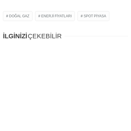
DOĞAL GAZ
ENERJI FIYATLARI
SPOT PIYASA
İLGİNİZİ
ÇEKEBİLİR