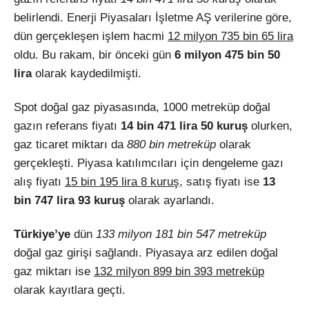
belirlendi. Enerji Piyasaları İşletme AŞ verilerine göre,
dün gerçekleşen işlem hacmi
12 milyon 735 bin 65 lira
oldu. Bu rakam, bir önceki gün
6 milyon 475 bin 50
lira
olarak kaydedilmişti.
Spot doğal gaz piyasasında, 1000 metreküp doğal
gazın referans fiyatı
14 bin 471 lira 50 kuruş
olurken,
gaz ticaret miktarı da
880 bin metreküp
olarak
gerçekleşti. Piyasa katılımcıları için dengeleme gazı
alış fiyatı
15 bin 195 lira 8 kuruş
, satış fiyatı ise
13
bin 747 lira 93 kuruş
olarak ayarlandı.
Türkiye’ye
dün
133 milyon 181 bin 547 metreküp
doğal gaz girişi sağlandı. Piyasaya arz edilen doğal
gaz miktarı ise
132 milyon 899 bin 393 metreküp
olarak kayıtlara geçti.