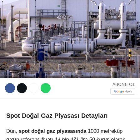
WhatsApp İhbar Hattı
Facebook
ABONE OL
Instagram
Spot Doğal Gaz Piyasası Detayları
Youtube
Dün,
spot doğal gaz piyasasında
1000 metreküp
gazın referans fiyatı
14 bin 471 lira 50 kuruş
olarak