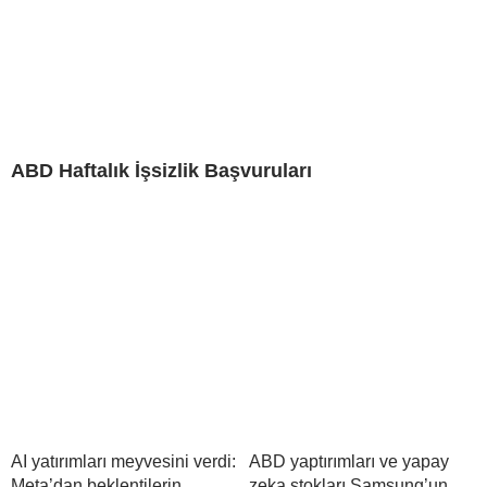
ABD Haftalık İşsizlik Başvuruları
AI yatırımları meyvesini verdi:
ABD yaptırımları ve yapay
Meta’dan beklentilerin
zeka stokları Samsung’un