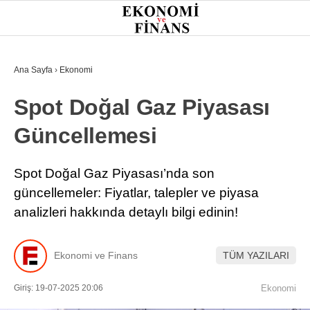
25.1
°
İSTANBUL
Ana Sayfa
›
Ekonomi
Spot Doğal Gaz Piyasası
GÜNDEM
Güncellemesi
EKONOMI
FINANS
Spot Doğal Gaz Piyasası’nda son
güncellemeler: Fiyatlar, talepler ve piyasa
BORSA
analizleri hakkında detaylı bilgi edinin!
KRIPTO
SEKTÖRLER
Ekonomi ve Finans
TÜM YAZILARI
TEKNOLOJI
Giriş: 19-07-2025 20:06
Ekonomi
OTOMOBIL