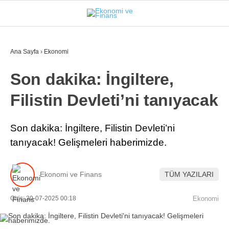
23.4
°
İSTANBUL
Ana Sayfa
›
Ekonomi
Son dakika: İngiltere,
GÜNDEM
Filistin Devleti’ni tanıyacak
EKONOMI
FINANS
Son dakika: İngiltere, Filistin Devleti’ni
tanıyacak! Gelişmeleri haberimizde.
BORSA
KRIPTO
Ekonomi ve Finans
TÜM YAZILARI
SEKTÖRLER
Giriş: 30-07-2025 00:18
Ekonomi
TEKNOLOJI
OTOMOBIL