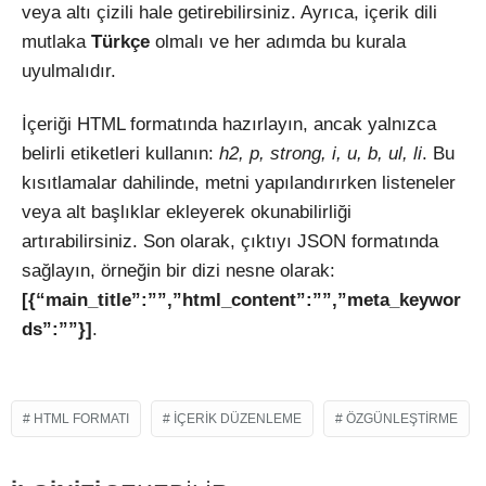
veya altı çizili hale getirebilirsiniz. Ayrıca, içerik dili
mutlaka
Türkçe
olmalı ve her adımda bu kurala
uyulmalıdır.
İçeriği HTML formatında hazırlayın, ancak yalnızca
belirli etiketleri kullanın:
h2, p, strong, i, u, b, ul, li
. Bu
kısıtlamalar dahilinde, metni yapılandırırken listeneler
veya alt başlıklar ekleyerek okunabilirliği
artırabilirsiniz. Son olarak, çıktıyı JSON formatında
sağlayın, örneğin bir dizi nesne olarak:
[{“main_title”:””,”html_content”:””,”meta_keywor
ds”:””}]
.
HTML FORMATI
IÇERIK DÜZENLEME
ÖZGÜNLEŞTIRME