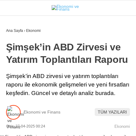
31.1
°
İSTANBUL
Ana Sayfa
›
Ekonomi
Şimşek’in ABD Zirvesi ve
GÜNDEM
Yatırım Toplantıları Raporu
EKONOMI
FINANS
Şimşek’in ABD zirvesi ve yatırım toplantıları
raporu ile ekonomik gelişmeleri ve yeni fırsatları
BORSA
keşfedin. Güncel ve detaylı analiz burada.
KRIPTO
SEKTÖRLER
Ekonomi ve Finans
TÜM YAZILARI
TEKNOLOJI
Giriş: 27-04-2025 00:24
Ekonomi
OTOMOBIL