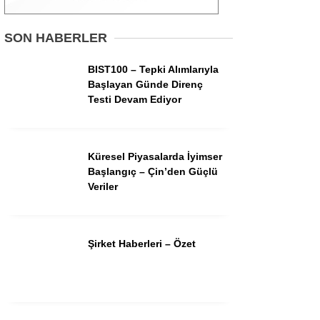
Gündem
SON HABERLER
Ekonomi
BIST100 – Tepki Alımlarıyla
Başlayan Günde Direnç
Borsa
Testi Devam Ediyor
Teknoloji
Spor
Küresel Piyasalarda İyimser
Başlangıç – Çin’den Güçlü
Magazin
Veriler
Otomobil
Kripto
Şirket Haberleri – Özet