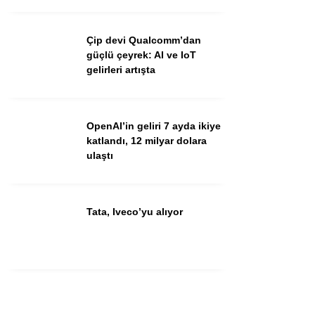
Çip devi Qualcomm’dan
güçlü çeyrek: AI ve IoT
gelirleri artışta
OpenAI’in geliri 7 ayda ikiye
katlandı, 12 milyar dolara
ulaştı
Tata, Iveco’yu alıyor