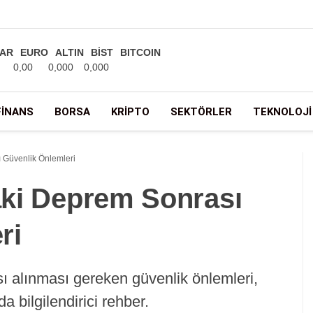
AR
EURO
ALTIN
BİST
BITCOIN
0,00
0,000
0,000
FINANS
BORSA
KRIPTO
SEKTÖRLER
TEKNOLOJI
ı Güvenlik Önlemleri
daki Deprem Sonrası
ri
sı alınması gereken güvenlik önlemleri,
a bilgilendirici rehber.