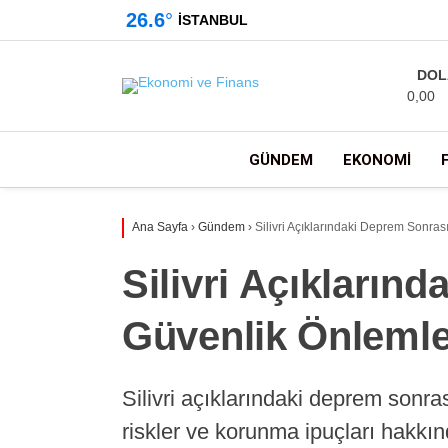
26.6
°
İSTANBUL
DOL
0,00
GÜNDEM
EKONOMI
Ana Sayfa
›
Gündem
›
Silivri Açıklarındaki Deprem Sonras
Silivri Açıkların
Güvenlik Önlemle
Silivri açıklarındaki deprem sonra
riskler ve korunma ipuçları hakkınd