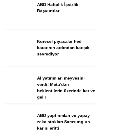
ABD Haftalık İşsizlik
Başvuruları
Küresel piyasalar Fed
kararının ardından karışık
seyrediyor
WhatsApp İhbar Hattı
AI yatırımları meyvesini
verdi: Meta’dan
beklentilerin üzerinde kar ve
Facebook
gelir
Instagram
Youtube
ABD yaptırımları ve yapay
zeka stokları Samsung’un
karını eritti