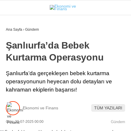
31.9
°
İSTANBUL
Ana Sayfa
›
Gündem
Şanlıurfa’da Bebek
GÜNDEM
Kurtarma Operasyonu
EKONOMI
FINANS
Şanlıurfa’da gerçekleşen bebek kurtarma
operasyonunun heyecan dolu detayları ve
BORSA
kahraman ekiplerin başarısı!
KRIPTO
SEKTÖRLER
Ekonomi ve Finans
TÜM YAZILARI
TEKNOLOJI
Giriş: 20-07-2025 00:00
Gündem
OTOMOBIL