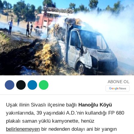
WhatsApp İhbar Hattı
Facebook
ABONE OL
Uşak ilinin Sivaslı ilçesine bağlı
Hanoğlu Köyü
Instagram
yakınlarında, 39 yaşındaki A.D.’nin kullandığı FP 680
plakalı saman yüklü kamyonette, henüz
Youtube
belirlenemeyen
bir nedenden dolayı ani bir yangın