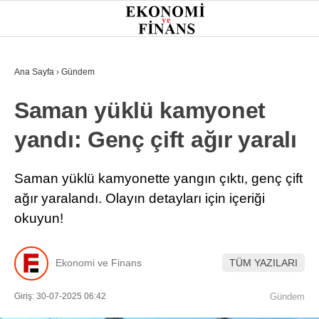
26.1
°
İSTANBUL
Ana Sayfa
›
Gündem
Saman yüklü kamyonet
GÜNDEM
yandı: Genç çift ağır yaralı
EKONOMI
FINANS
Saman yüklü kamyonette yangın çıktı, genç çift
ağır yaralandı. Olayın detayları için içeriği
BORSA
okuyun!
KRIPTO
SEKTÖRLER
Ekonomi ve Finans
TÜM YAZILARI
TEKNOLOJI
Giriş: 30-07-2025 06:42
Gündem
OTOMOBIL