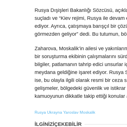
Rusya Dışişleri Bakanlığı Sözcüsü, açıkla
suçladı ve “Kiev rejimi, Rusya ile devam
ediyor. Ayrıca, çatışmaya barışçıl bir ç
görmezden geliyor” dedi. Bu tutumun, bölge
Zaharova, Moskalik’in ailesi ve yakınlarına
bir soruşturma ekibinin çalışmalarını sür
bilgiler, patlamanın tahrip edici unsurlar 
meydana geldiğine işaret ediyor. Rusya
ise, bu olayla ilgili olarak resmi bir ceza
gelişmeler, bölgedeki güvenlik ve istikrar
kamuoyunun dikkatle takip ettiği konular 
Rusya
Ukrayna
Yaroslav Moskalik
İLGİNİZİ
ÇEKEBİLİR