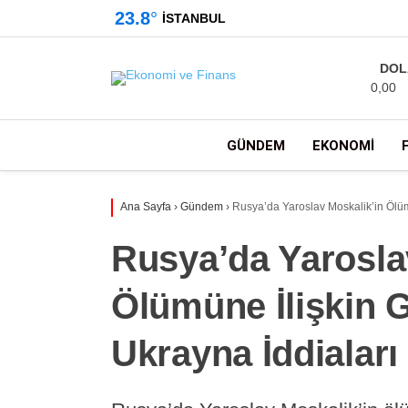
23.8
°
İSTANBUL
DOL
0,00
GÜNDEM
EKONOMI
Ana Sayfa
›
Gündem
›
Rusya’da Yaroslav Moskalik’in Ölüm
Rusya’da Yarosla
Ölümüne İlişkin 
Ukrayna İddiaları