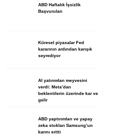
ABD Haftalık İşsizlik
Başvuruları
Küresel piyasalar Fed
kararının ardından karışık
seyrediyor
WhatsApp İhbar Hattı
AI yatırımları meyvesini
verdi: Meta’dan
beklentilerin üzerinde kar ve
Facebook
gelir
Instagram
Youtube
ABD yaptırımları ve yapay
zeka stokları Samsung’un
karını eritti