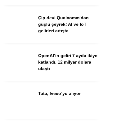
Çip devi Qualcomm’dan
güçlü çeyrek: AI ve IoT
gelirleri artışta
OpenAI’in geliri 7 ayda ikiye
katlandı, 12 milyar dolara
ulaştı
Tata, Iveco’yu alıyor