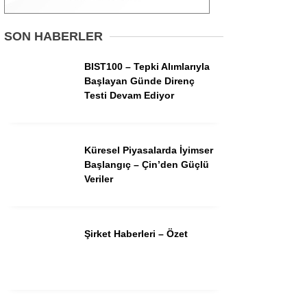
Gündem
SON HABERLER
Ekonomi
BIST100 – Tepki Alımlarıyla
Başlayan Günde Direnç
Borsa
Testi Devam Ediyor
Teknoloji
Spor
Küresel Piyasalarda İyimser
Başlangıç – Çin’den Güçlü
Magazin
Veriler
Otomobil
Kripto
Şirket Haberleri – Özet