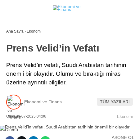
26.5
°
İSTANBUL
Ana Sayfa
›
Ekonomi
Prens Velid’in Vefatı
GÜNDEM
EKONOMI
Prens Velid’in vefatı, Suudi Arabistan tarihinin
önemli bir olayıdır. Ölümü ve bıraktığı miras
FINANS
üzerine ayrıntılı bilgiler.
BORSA
KRIPTO
Ekonomi ve Finans
TÜM YAZILARI
SEKTÖRLER
Giriş: 20-07-2025 04:06
Ekonomi
TEKNOLOJI
ABONE OL
OTOMOBIL