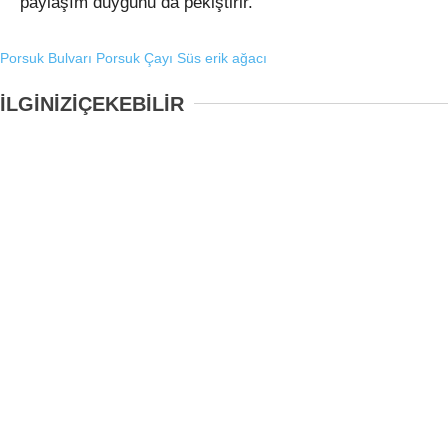
paylaşım duygunu da pekiştirir.
Porsuk Bulvarı
Porsuk Çayı
Süs erik ağacı
İLGİNİZİ
ÇEKEBİLİR