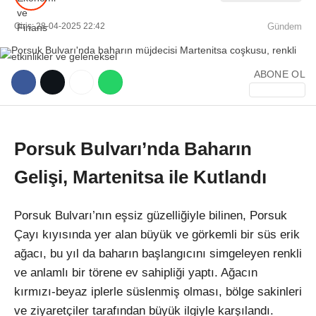
Giriş: 28-04-2025 22:42
Gündem
ABONE OL
WhatsApp İhbar Hattı
Porsuk Bulvarı’nda Baharın
Gelişi, Martenitsa ile Kutlandı
Facebook
Porsuk Bulvarı’nın eşsiz güzelliğiyle bilinen, Porsuk
Çayı kıyısında yer alan büyük ve görkemli bir süs erik
Instagram
ağacı, bu yıl da baharın başlangıcını simgeleyen renkli
ve anlamlı bir törene ev sahipliği yaptı. Ağacın
Youtube
kırmızı-beyaz iplerle süslenmiş olması, bölge sakinleri
ve ziyaretçiler tarafından büyük ilgiyle karşılandı.