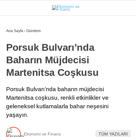
25
°
İSTANBUL
Ana Sayfa
›
Gündem
Porsuk Bulvarı’nda
GÜNDEM
Baharın Müjdecisi
EKONOMI
Martenitsa Coşkusu
FINANS
BORSA
Porsuk Bulvarı’nda baharın müjdecisi
Martenitsa coşkusu, renkli etkinlikler ve
KRIPTO
geleneksel kutlamalarla bahar neşesini
SEKTÖRLER
yaşayın.
TEKNOLOJI
Ekonomi ve Finans
TÜM YAZILARI
OTOMOBIL