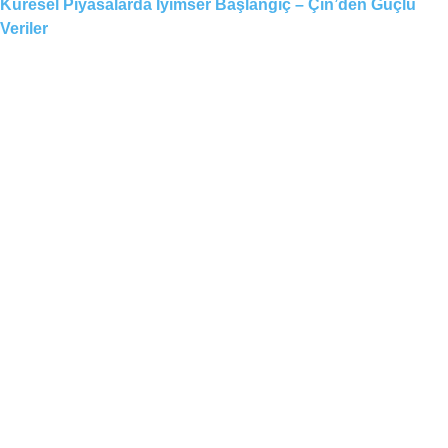
Küresel Piyasalarda İyimser Başlangıç – Çin’den Güçlü
Veriler