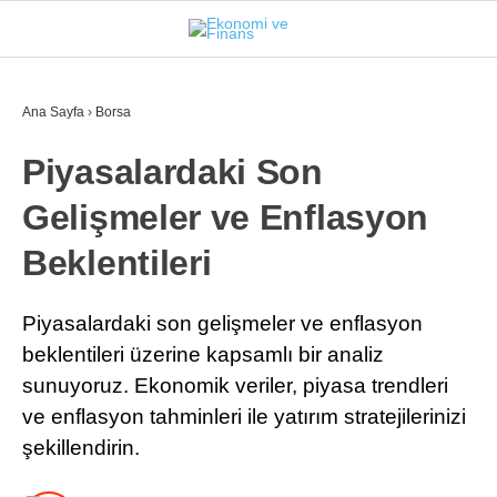
27.2
°
İSTANBUL
Ana Sayfa
›
Borsa
Piyasalardaki Son
GÜNDEM
Gelişmeler ve Enflasyon
EKONOMI
Beklentileri
FINANS
BORSA
Piyasalardaki son gelişmeler ve enflasyon
beklentileri üzerine kapsamlı bir analiz
KRIPTO
sunuyoruz. Ekonomik veriler, piyasa trendleri
SEKTÖRLER
ve enflasyon tahminleri ile yatırım stratejilerinizi
şekillendirin.
TEKNOLOJI
OTOMOBIL