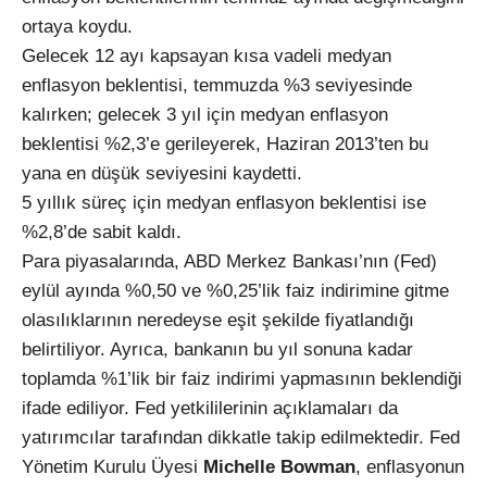
ortaya koydu.
Gelecek 12 ayı kapsayan kısa vadeli medyan
enflasyon beklentisi, temmuzda %3 seviyesinde
kalırken; gelecek 3 yıl için medyan enflasyon
beklentisi %2,3’e gerileyerek, Haziran 2013’ten bu
yana en düşük seviyesini kaydetti.
5 yıllık süreç için medyan enflasyon beklentisi ise
%2,8’de sabit kaldı.
Para piyasalarında, ABD Merkez Bankası’nın (Fed)
eylül ayında %0,50 ve %0,25’lik faiz indirimine gitme
olasılıklarının neredeyse eşit şekilde fiyatlandığı
belirtiliyor. Ayrıca, bankanın bu yıl sonuna kadar
toplamda %1’lik bir faiz indirimi yapmasının beklendiği
ifade ediliyor. Fed yetkililerinin açıklamaları da
yatırımcılar tarafından dikkatle takip edilmektedir. Fed
Yönetim Kurulu Üyesi
Michelle Bowman
, enflasyonun