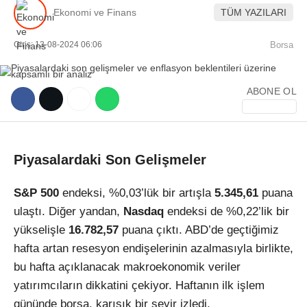
Ekonomi ve Finans
TÜM YAZILARI
Giriş: 13-08-2024 06:06
Borsa
ABONE OL
WhatsApp İhbar Hattı
Piyasalardaki Son Gelişmeler
Facebook
S&P 500
endeksi, %0,03’lük bir artışla
5.345,61
puana
ulaştı. Diğer yandan,
Nasdaq
endeksi de %0,22’lik bir
yükselişle
16.782,57
puana çıktı. ABD’de geçtiğimiz
Instagram
hafta artan resesyon endişelerinin azalmasıyla birlikte,
bu hafta açıklanacak makroekonomik veriler
Youtube
yatırımcıların dikkatini çekiyor. Haftanın ilk işlem
gününde borsa, karışık bir seyir izledi.