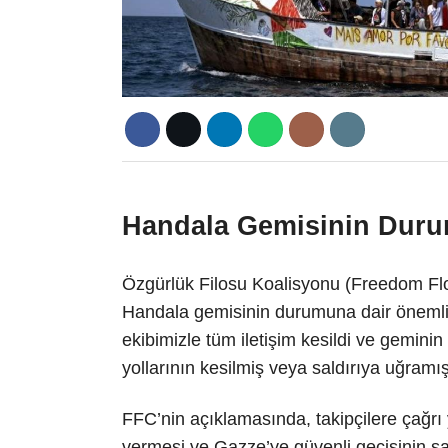
Handala Gemisinin Duru
Özgürlük Filosu Koalisyonu (Freedom Flo
Handala gemisinin durumuna dair önemli 
ekibimizle tüm iletişim kesildi ve gemini
yollarının kesilmiş veya saldırıya uğramış
FFC’nin açıklamasında, takipçilere çağrı y
vermesi ve Gazze’ye güvenli geçişinin s