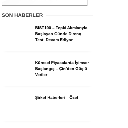
Gündem
SON HABERLER
Ekonomi
BIST100 – Tepki Alımlarıyla
Başlayan Günde Direnç
Borsa
Testi Devam Ediyor
Teknoloji
Spor
Küresel Piyasalarda İyimser
Başlangıç – Çin’den Güçlü
Magazin
Veriler
Otomobil
Kripto
Şirket Haberleri – Özet