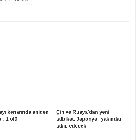
GÜRLÜK FILOSU
ayı kenarında aniden
Çin ve Rusya’dan yeni
ar: 1 ölü
tatbikat: Japonya “yakından
takip edecek”