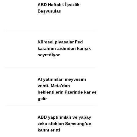
ABD Haftalık İşsizlik
Başvuruları
Küresel piyasalar Fed
kararının ardından karışık
seyrediyor
WhatsApp İhbar Hattı
AI yatırımları meyvesini
verdi: Meta’dan
beklentilerin üzerinde kar ve
gelir
Facebook
ABD yaptırımları ve yapay
zeka stokları Samsung’un
Instagram
karını eritti