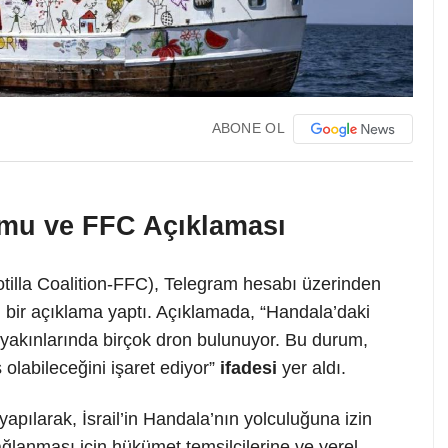
ABONE OL
mu ve FFC Açıklaması
tilla Coalition-FFC), Telegram hesabı üzerinden
bir açıklama yaptı. Açıklamada, “Handala’daki
n yakınlarında birçok dron bulunuyor. Bu durum,
 olabileceğini işaret ediyor”
ifadesi
yer aldı.
apılarak, İsrail’in Handala’nın yolculuğuna izin
ağlanması için
hükümet temsilcilerine ve yerel