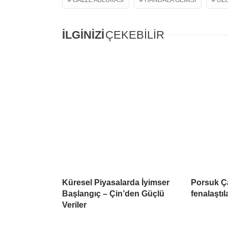
GAZZE ABLUKASI
HANDALA GEMISI
ÖZ
İLGİNİZİ
ÇEKEBİLİR
Küresel Piyasalarda İyimser
Porsuk Ç
Başlangıç – Çin’den Güçlü
fenalaştıl
Veriler