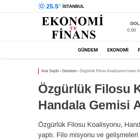
25.5
°
İSTANBUL
DOL
0,00
GÜNDEM
EKONOMI
Ana Sayfa
›
Gündem
›
Özgürlük Filosu Koalisyonu’ndan H
Özgürlük Filosu 
Handala Gemisi A
Özgürlük Filosu Koalisyonu, Handa
yaptı. Filo misyonu ve gelişmeleri