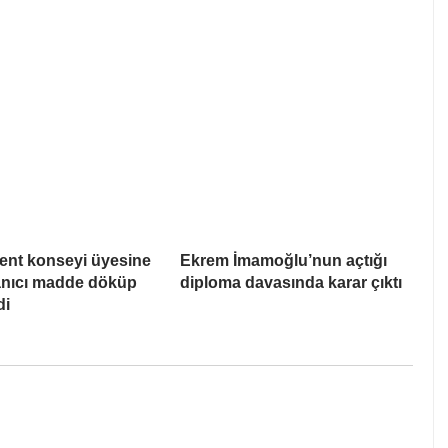
ent konseyi üyesine
Ekrem İmamoğlu’nun açtığı
Yanıcı madde döküp
diploma davasında karar çıktı
di