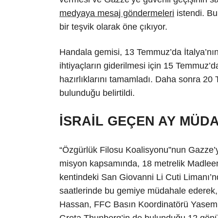
medyaya mesaj göndermeleri
istendi. Bu
bir teşvik olarak öne çıkıyor.
Handala gemisi, 13 Temmuz’da İtalya’nın
ihtiyaçların giderilmesi için 15 Temmuz’
hazırlıklarını tamamladı. Daha sonra 2
bulunduğu belirtildi.
İSRAİL GEÇEN AY MÜDA
“Özgürlük Filosu Koalisyonu”nun Gazze’
misyon kapsamında, 18 metrelik Madleen 
kentindeki San Giovanni Li Cuti Limanı’nda
saatlerinde bu gemiye müdahale ederek,
Hassan, FFC Basın Koordinatörü Yasemi
Greta Thunberg’in de bulunduğu 12 gönül