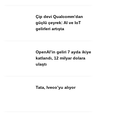
Youtube
Çip devi Qualcomm’dan
güçlü çeyrek: AI ve IoT
gelirleri artışta
OpenAI’in geliri 7 ayda ikiye
katlandı, 12 milyar dolara
ulaştı
Tata, Iveco’yu alıyor