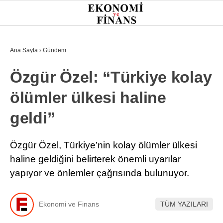
25.1
°
İSTANBUL
Ana Sayfa
›
Gündem
Özgür Özel: “Türkiye kolay
GÜNDEM
ölümler ülkesi haline
EKONOMI
geldi”
FINANS
BORSA
Özgür Özel, Türkiye’nin kolay ölümler ülkesi
haline geldiğini belirterek önemli uyarılar
KRIPTO
yapıyor ve önlemler çağrısında bulunuyor.
SEKTÖRLER
TEKNOLOJI
Ekonomi ve Finans
TÜM YAZILARI
OTOMOBIL