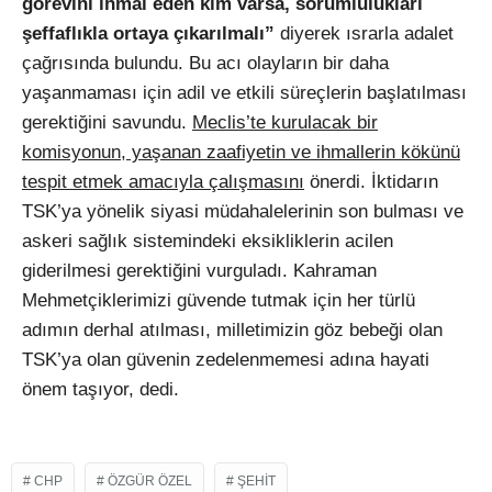
görevini ihmal eden kim varsa, sorumlulukları
şeffaflıkla ortaya çıkarılmalı”
diyerek ısrarla adalet
çağrısında bulundu. Bu acı olayların bir daha
yaşanmaması için adil ve etkili süreçlerin başlatılması
gerektiğini savundu.
Meclis’te kurulacak bir
komisyonun, yaşanan zaafiyetin ve ihmallerin kökünü
tespit etmek amacıyla çalışmasını
önerdi. İktidarın
TSK’ya yönelik siyasi müdahalelerinin son bulması ve
askeri sağlık sistemindeki eksikliklerin acilen
giderilmesi gerektiğini vurguladı. Kahraman
Mehmetçiklerimizi güvende tutmak için her türlü
adımın derhal atılması, milletimizin göz bebeği olan
TSK’ya olan güvenin zedelenmemesi adına hayati
önem taşıyor, dedi.
CHP
ÖZGÜR ÖZEL
ŞEHIT