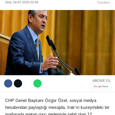
Giriş: 28-07-2025 02:48
Gündem
WhatsApp İhbar Hattı
Facebook
ABONE OL
Instagram
CHP Genel Başkanı Özgür Özel, sosyal medya
Youtube
hesabından paylaştığı mesajda, Irak’ın kuzeyindeki bir
mağarada metan gazı nedeniyle şehit olan 12