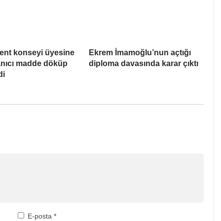
ent konseyi üyesine
Ekrem İmamoğlu’nun açtığı
Yanıcı madde döküp
diploma davasında karar çıktı
di
E-posta
*