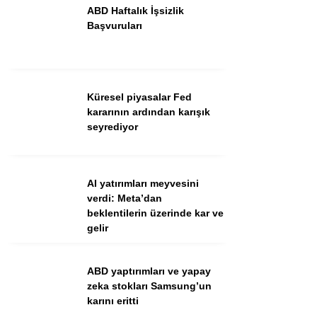
ABD Haftalık İşsizlik
Başvuruları
Küresel piyasalar Fed
kararının ardından karışık
seyrediyor
WhatsApp İhbar Hattı
AI yatırımları meyvesini
verdi: Meta’dan
beklentilerin üzerinde kar ve
gelir
Facebook
ABD yaptırımları ve yapay
zeka stokları Samsung’un
Instagram
karını eritti