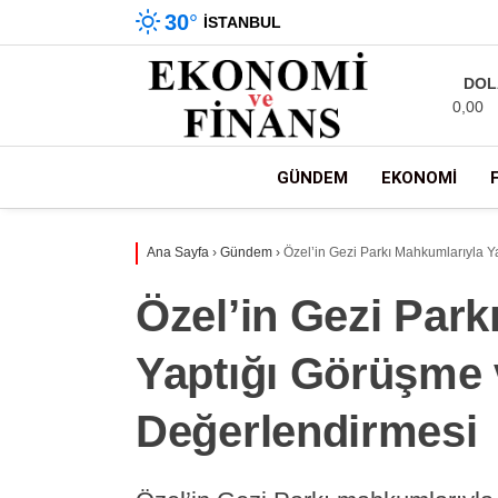
30
°
İSTANBUL
DOL
0,00
GÜNDEM
EKONOMI
Ana Sayfa
›
Gündem
›
Özel’in Gezi Parkı Mahkumlarıyla 
Özel’in Gezi Park
Yaptığı Görüşme
Değerlendirmesi