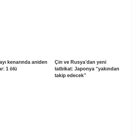
ayı kenarında aniden
Çin ve Rusya’dan yeni
ar: 1 ölü
tatbikat: Japonya “yakından
takip edecek”