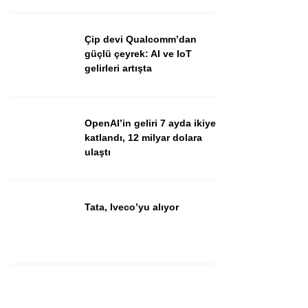
Youtube
Çip devi Qualcomm’dan
güçlü çeyrek: AI ve IoT
gelirleri artışta
OpenAI’in geliri 7 ayda ikiye
katlandı, 12 milyar dolara
ulaştı
Tata, Iveco’yu alıyor