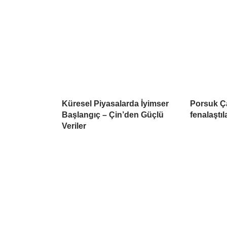
Küresel Piyasalarda İyimser
Porsuk Ç
Başlangıç – Çin’den Güçlü
fenalaştıl
Veriler