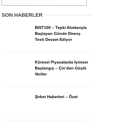
Gündem
SON HABERLER
Ekonomi
BIST100 – Tepki Alımlarıyla
Başlayan Günde Direnç
Borsa
Testi Devam Ediyor
Teknoloji
Spor
Küresel Piyasalarda İyimser
Başlangıç – Çin’den Güçlü
Magazin
Veriler
Otomobil
Kripto
Şirket Haberleri – Özet