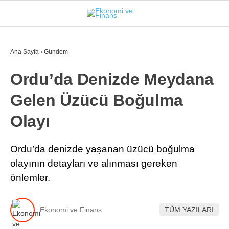
29.4
°
İSTANBUL
Ana Sayfa
›
Gündem
Ordu’da Denizde Meydana
GÜNDEM
Gelen Üzücü Boğulma
EKONOMI
Olayı
FINANS
BORSA
Ordu’da denizde yaşanan üzücü boğulma
olayının detayları ve alınması gereken
KRIPTO
önlemler.
SEKTÖRLER
TEKNOLOJI
Ekonomi ve Finans
TÜM YAZILARI
OTOMOBIL