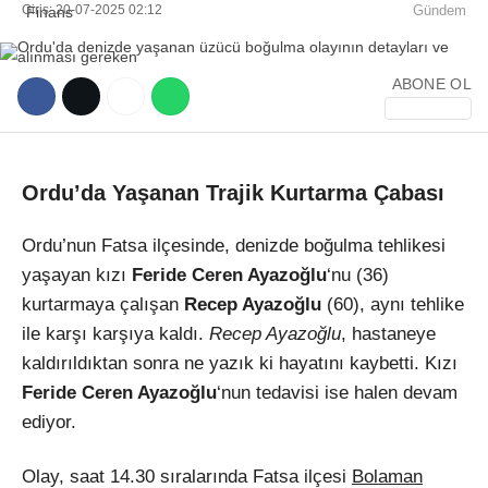
Giriş: 20-07-2025 02:12
Gündem
ABONE OL
WhatsApp İhbar Hattı
Ordu’da Yaşanan Trajik Kurtarma Çabası
Ordu’nun Fatsa ilçesinde, denizde boğulma tehlikesi
yaşayan kızı
Feride Ceren Ayazoğlu
‘nu (36)
Facebook
kurtarmaya çalışan
Recep Ayazoğlu
(60), aynı tehlike
ile karşı karşıya kaldı.
Recep Ayazoğlu
, hastaneye
kaldırıldıktan sonra ne yazık ki hayatını kaybetti. Kızı
Instagram
Feride Ceren Ayazoğlu
‘nun tedavisi ise halen devam
ediyor.
Youtube
Olay, saat 14.30 sıralarında Fatsa ilçesi
Bolaman