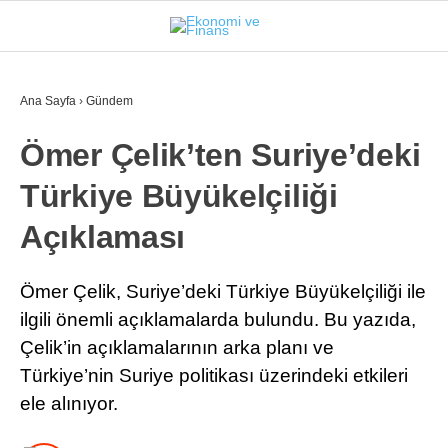
25.5
°
İSTANBUL
Ana Sayfa
›
Gündem
Ömer Çelik’ten Suriye’deki
GÜNDEM
Türkiye Büyükelçiliği
EKONOMI
Açıklaması
FINANS
BORSA
Ömer Çelik, Suriye’deki Türkiye Büyükelçiliği ile
ilgili önemli açıklamalarda bulundu. Bu yazıda,
KRIPTO
Çelik’in açıklamalarının arka planı ve
SEKTÖRLER
Türkiye’nin Suriye politikası üzerindeki etkileri
ele alınıyor.
TEKNOLOJI
OTOMOBIL