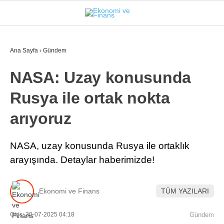
25
°
İSTANBUL
Ana Sayfa
›
Gündem
NASA: Uzay konusunda
GÜNDEM
Rusya ile ortak nokta
EKONOMI
arıyoruz
FINANS
BORSA
NASA, uzay konusunda Rusya ile ortaklık
arayışında. Detaylar haberimizde!
KRIPTO
SEKTÖRLER
Ekonomi ve Finans
TÜM YAZILARI
TEKNOLOJI
Giriş: 30-07-2025 04:18
Gündem
OTOMOBIL