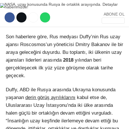
ABONE OL
Son haberlere göre, Rus medyası Duffy’nin Rus uzay
ajansı Roscosmos’un yöneticisi Dmitry Bakanov ile bir
WhatsApp İhbar Hattı
araya geleceğini duyurdu. Bu toplantı, iki ülkenin uzay
ajansları liderleri arasında
2018
yılından beri
gerçekleşecek ilk yüz yüze görüşme olarak tarihe
geçecek.
Facebook
Duffy, ABD ile Rusya arasında Ukrayna konusunda
yaşanan
derin görüş ayrılıklarını
kabul etse de,
Instagram
Uluslararası Uzay İstasyonu’nda iki ülke arasında
halen güçlü bir ortaklığın devam ettiğini vurguladı.
Youtube
“İnsanlığın uzay keşfinde ilerlemeye devam ettiği bu
dönemde, ittifaklar, ortaklıklar ve dostluklar kurmaya