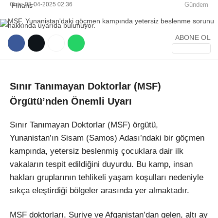
Giriş: 08-04-2025 02:36
Gündem
ABONE OL
WhatsApp İhbar Hattı
Sınır Tanımayan Doktorlar (MSF)
Örgütü’nden Önemli Uyarı
Sınır Tanımayan Doktorlar (MSF) örgütü,
Facebook
Yunanistan’ın Sisam (Samos) Adası’ndaki bir göçmen
kampında, yetersiz beslenmiş çocuklara dair ilk
vakaların tespit edildiğini duyurdu. Bu kamp, insan
Instagram
hakları gruplarının tehlikeli yaşam koşulları nedeniyle
sıkça eleştirdiği bölgeler arasında yer almaktadır.
Youtube
MSF doktorları, Suriye ve Afganistan’dan gelen, altı ay