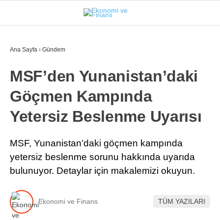
28.4
°
İSTANBUL
Ana Sayfa
›
Gündem
MSF’den Yunanistan’daki
GÜNDEM
Göçmen Kampında
EKONOMI
Yetersiz Beslenme Uyarısı
FINANS
BORSA
MSF, Yunanistan’daki göçmen kampında
yetersiz beslenme sorunu hakkında uyarıda
KRIPTO
bulunuyor. Detaylar için makalemizi okuyun.
SEKTÖRLER
TEKNOLOJI
Ekonomi ve Finans
TÜM YAZILARI
OTOMOBIL