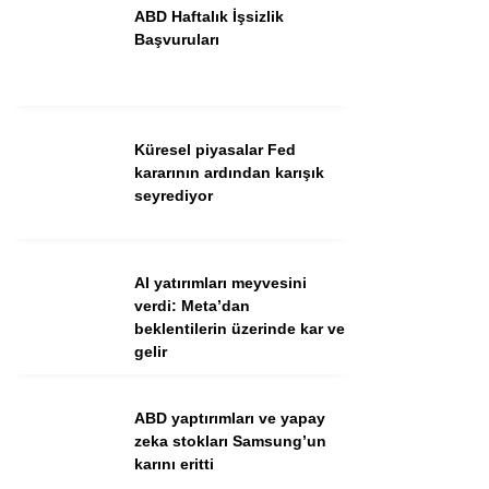
ABD Haftalık İşsizlik
Başvuruları
Küresel piyasalar Fed
kararının ardından karışık
seyrediyor
WhatsApp İhbar Hattı
AI yatırımları meyvesini
verdi: Meta’dan
beklentilerin üzerinde kar ve
gelir
Facebook
ABD yaptırımları ve yapay
zeka stokları Samsung’un
Instagram
karını eritti