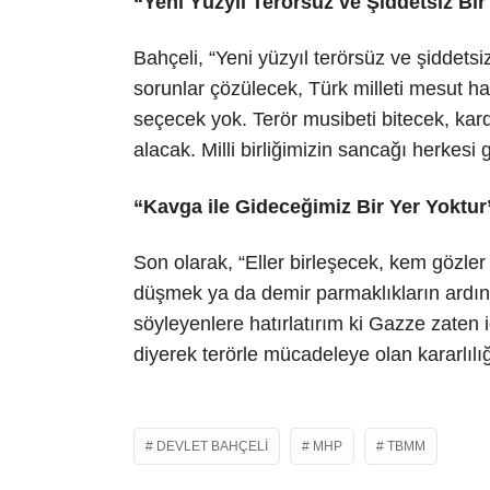
“Yeni Yüzyıl Terörsüz ve Şiddetsiz Bir 
Bahçeli, “Yeni yüzyıl terörsüz ve şiddetsiz
sorunlar çözülecek, Türk milleti mesut ha
seçecek yok. Terör musibeti bitecek, karde
alacak. Milli birliğimizin sancağı herkesi
“Kavga ile Gideceğimiz Bir Yer Yoktur
Son olarak, “Eller birleşecek, kem gözler 
düşmek ya da demir parmaklıkların ardın
söyleyenlere hatırlatırım ki Gazze zaten i
diyerek terörle mücadeleye olan kararlılığ
DEVLET BAHÇELI
MHP
TBMM