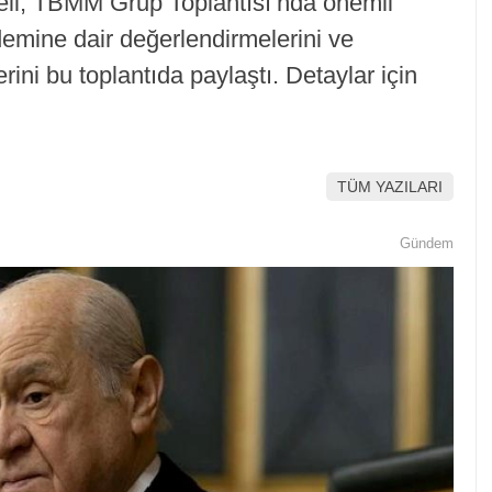
li, TBMM Grup Toplantısı’nda önemli
emine dair değerlendirmelerini ve
rini bu toplantıda paylaştı. Detaylar için
TÜM YAZILARI
Gündem