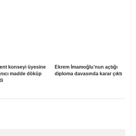
ent konseyi üyesine
Ekrem İmamoğlu’nun açtığı
Yanıcı madde döküp
diploma davasında karar çıktı
di