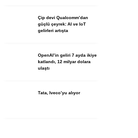
Youtube
Çip devi Qualcomm’dan
güçlü çeyrek: AI ve IoT
gelirleri artışta
OpenAI’in geliri 7 ayda ikiye
katlandı, 12 milyar dolara
ulaştı
Tata, Iveco’yu alıyor