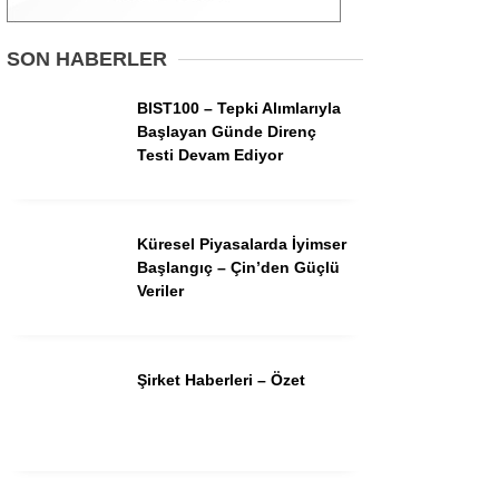
Gündem
SON HABERLER
Ekonomi
BIST100 – Tepki Alımlarıyla
Başlayan Günde Direnç
Borsa
Testi Devam Ediyor
Teknoloji
Spor
Küresel Piyasalarda İyimser
Başlangıç – Çin’den Güçlü
Magazin
Veriler
Otomobil
Kripto
Şirket Haberleri – Özet