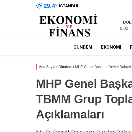
29.4
°
İSTANBUL
DOL
0,00
GÜNDEM
EKONOMI
Ana Sayfa
›
Gündem
›
MHP Genel Başkanı Devlet Bahçeli’
MHP Genel Başkan
TBMM Grup Toplan
Açıklamaları