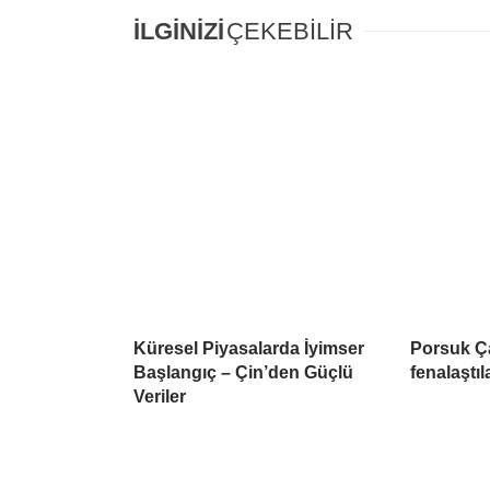
İLGİNİZİ
ÇEKEBİLİR
Küresel Piyasalarda İyimser
Porsuk Ç
Başlangıç – Çin’den Güçlü
fenalaştıl
Veriler