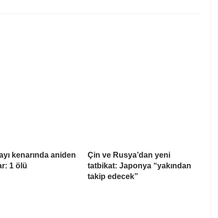
ayı kenarında aniden
Çin ve Rusya’dan yeni
ar: 1 ölü
tatbikat: Japonya “yakından
takip edecek”