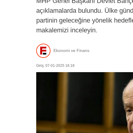
MHP Genel Başkanı Devlet Bahçe
açıklamalarda bulundu. Ülke günd
partinin geleceğine yönelik hedefle
makalemizi inceleyin.
Ekonomi ve Finans
Giriş: 07-01-2025 16:18