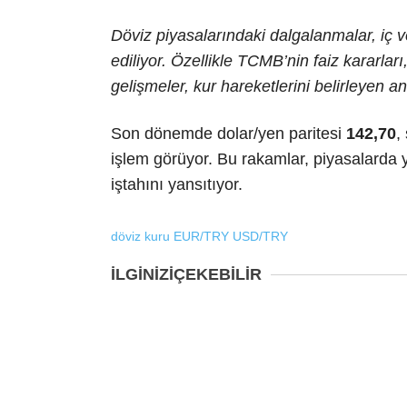
Döviz piyasalarındaki dalgalanmalar, iç v
ediliyor. Özellikle TCMB’nin faiz kararlar
gelişmeler, kur hareketlerini belirleyen a
Son dönemde dolar/yen paritesi
142,70
,
işlem görüyor. Bu rakamlar, piyasalarda ya
iştahını yansıtıyor.
döviz kuru
EUR/TRY
USD/TRY
İLGİNİZİ
ÇEKEBİLİR