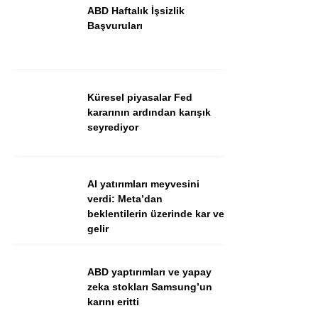
ABD Haftalık İşsizlik
Başvuruları
Küresel piyasalar Fed
kararının ardından karışık
seyrediyor
WhatsApp İhbar Hattı
AI yatırımları meyvesini
verdi: Meta’dan
beklentilerin üzerinde kar ve
Facebook
gelir
Instagram
Youtube
ABD yaptırımları ve yapay
zeka stokları Samsung’un
karını eritti