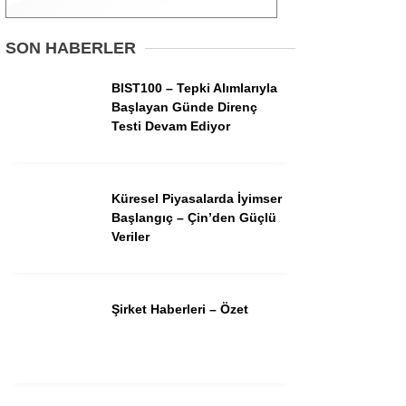
Gündem
SON HABERLER
Ekonomi
BIST100 – Tepki Alımlarıyla
Başlayan Günde Direnç
Borsa
Testi Devam Ediyor
Teknoloji
Spor
Küresel Piyasalarda İyimser
Başlangıç – Çin’den Güçlü
Magazin
Veriler
Otomobil
Kripto
Şirket Haberleri – Özet