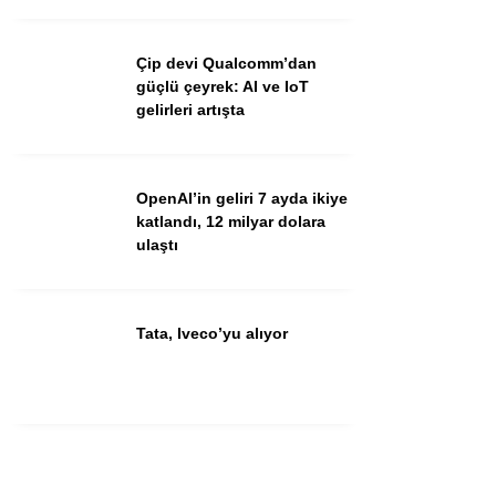
Çip devi Qualcomm’dan
güçlü çeyrek: AI ve IoT
gelirleri artışta
OpenAI’in geliri 7 ayda ikiye
katlandı, 12 milyar dolara
ulaştı
Tata, Iveco’yu alıyor