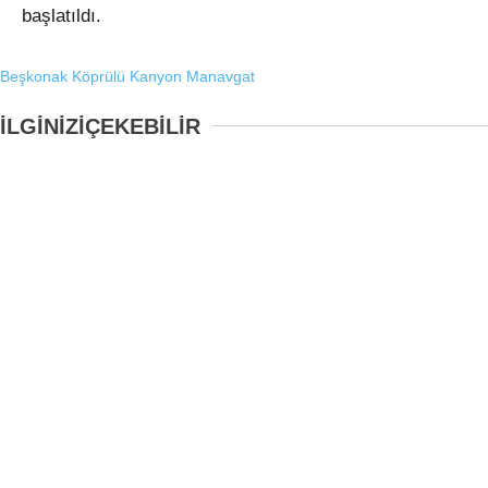
başlatıldı.
Beşkonak
Köprülü Kanyon
Manavgat
İLGİNİZİ
ÇEKEBİLİR