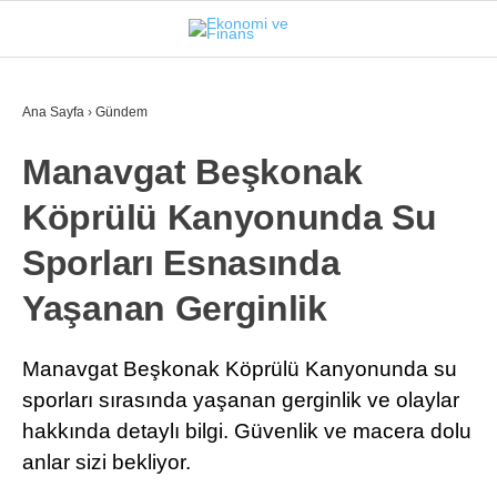
28.4
°
İSTANBUL
Ana Sayfa
›
Gündem
Manavgat Beşkonak
GÜNDEM
Köprülü Kanyonunda Su
EKONOMI
Sporları Esnasında
FINANS
Yaşanan Gerginlik
BORSA
KRIPTO
Manavgat Beşkonak Köprülü Kanyonunda su
sporları sırasında yaşanan gerginlik ve olaylar
SEKTÖRLER
hakkında detaylı bilgi. Güvenlik ve macera dolu
TEKNOLOJI
anlar sizi bekliyor.
OTOMOBIL