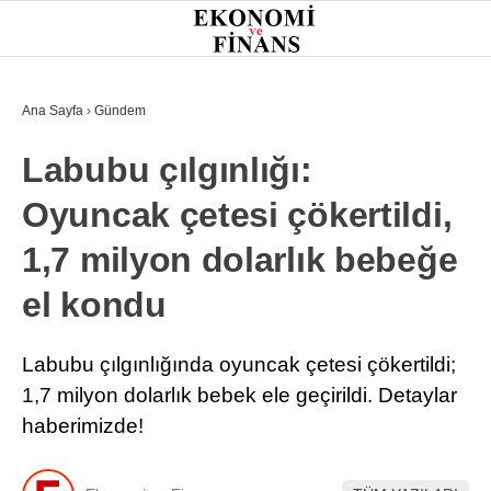
29.4
°
İSTANBUL
Ana Sayfa
›
Gündem
Labubu çılgınlığı:
GÜNDEM
Oyuncak çetesi çökertildi,
EKONOMI
1,7 milyon dolarlık bebeğe
FINANS
el kondu
BORSA
KRIPTO
Labubu çılgınlığında oyuncak çetesi çökertildi;
1,7 milyon dolarlık bebek ele geçirildi. Detaylar
SEKTÖRLER
haberimizde!
TEKNOLOJI
OTOMOBIL