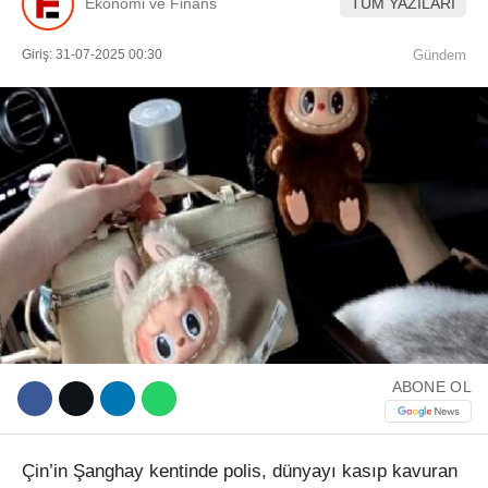
Ekonomi ve Finans
TÜM YAZILARI
Giriş: 31-07-2025 00:30
Gündem
WhatsApp İhbar Hattı
Facebook
Instagram
ABONE OL
Youtube
Çin’in Şanghay kentinde polis, dünyayı kasıp kavuran