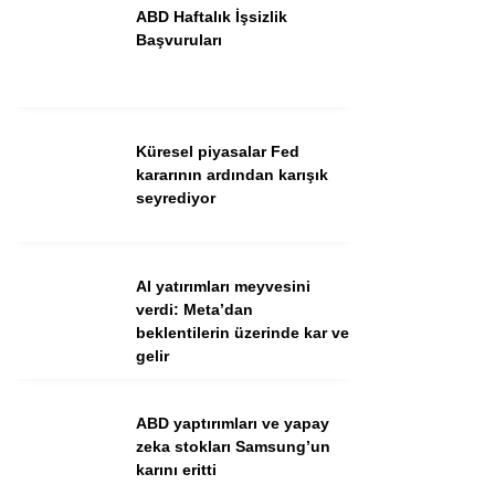
ABD Haftalık İşsizlik
Başvuruları
Küresel piyasalar Fed
kararının ardından karışık
seyrediyor
WhatsApp İhbar Hattı
AI yatırımları meyvesini
verdi: Meta’dan
beklentilerin üzerinde kar ve
Facebook
gelir
Instagram
Youtube
ABD yaptırımları ve yapay
zeka stokları Samsung’un
karını eritti