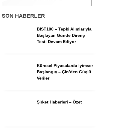
Gündem
SON HABERLER
Ekonomi
BIST100 – Tepki Alımlarıyla
Başlayan Günde Direnç
Borsa
Testi Devam Ediyor
Teknoloji
Spor
Küresel Piyasalarda İyimser
Başlangıç – Çin’den Güçlü
Magazin
Veriler
Otomobil
Kripto
Şirket Haberleri – Özet